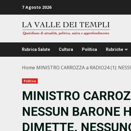
Zum
7 Agosto 2026
Inhalt
springen
Rubrica Salute
Cultura
Politica
Rubriche
Home
MINISTRO CARROZZA a RADIO24 (1): NES
Politica
MINISTRO CARROZZ
NESSUN BARONE HA
DIMETTE. NESSUNO