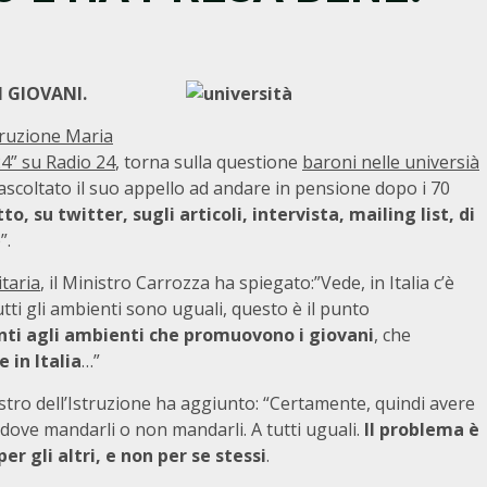
 GIOVANI.
truzione
Maria
24” su Radio 24
, torna sulla questione
baroni nelle universià
scoltato il suo appello ad andare in pensione dopo i 70
to, su twitter, sugli articoli, intervista, mailing list, di
”.
itaria
, il Ministro Carrozza ha spiegato:”Vede, in Italia c’è
ti gli ambienti sono uguali, questo è il punto
ti agli ambienti che promuovono i giovani
, che
 in Italia
…”
istro dell’Istruzione ha aggiunto: “Certamente, quindi avere
 dove mandarli o non mandarli. A tutti uguali.
Il problema è
er gli altri, e non per se stessi
.