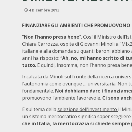
4 Dicembre 2013
FINANZIARE GLI AMBIENTI CHE PROMUOVONO I
“
Non l’hanno presa bene
“. Così il
Ministro
dell’Is
Chiara Carrozza, ospite di Giovanni Minoli a “MIx
italiane
e alla domanda su quanti baroni abbiano a
anni ha risposto: “
Ah, no, mi hanno scritto di tut
tutto
. E quindi, insomma, non l’hanno presa bene
Incalzata da Minoli sul fronte della
ricerca univers
l’autonomia come ovunque … universitaria. Non tut
fondamentale.
Noi dobbiamo dare i finanziamen
promuovono l’ambiente favorevole.
Ci sono anche
E sul tema della
selezione dell’investimento
il Min
un sistema meritocratico significa saper scegliere
che in Italia, la meritocrazia si chiede sempre p