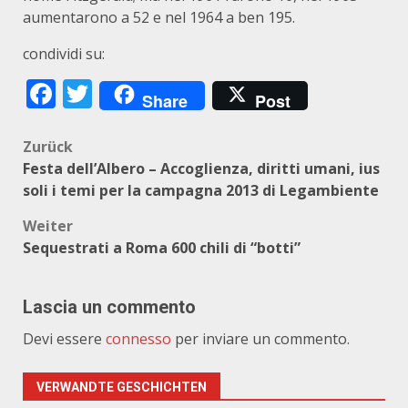
aumentarono a 52 e nel 1964 a ben 195.
condividi su:
Facebook
Twitter
Share
Post
Beitragsnavigation
Zurück
Festa dell’Albero – Accoglienza, diritti umani, ius
soli i temi per la campagna 2013 di Legambiente
Weiter
Sequestrati a Roma 600 chili di “botti”
Lascia un commento
Devi essere
connesso
per inviare un commento.
VERWANDTE GESCHICHTEN