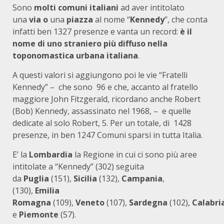
Sono
molti comuni italiani
ad aver intitolato
una
via
o
una
piazza
al nome “
Kennedy
”, che conta
infatti ben 1327 presenze e vanta un record:
è il
nome di uno straniero più diffuso nella
toponomastica urbana italiana
.
A questi valori si aggiungono poi le vie “Fratelli
Kennedy” – che sono 96 e che, accanto al fratello
maggiore John Fitzgerald, ricordano anche Robert
(Bob) Kennedy, assassinato nel 1968, – e quelle
dedicate al solo Robert, 5. Per un totale, di 1428
presenze, in ben 1247 Comuni sparsi in tutta Italia.
E’ la
Lombardia
la Regione in cui ci sono più aree
intitolate a “Kennedy” (302) seguita
da
Puglia
(151),
Sicilia
(132),
Campania
,
(130),
Emilia
Romagna
(109),
Veneto
(107),
Sardegna
(102),
Calabri
e
Piemonte
(57).