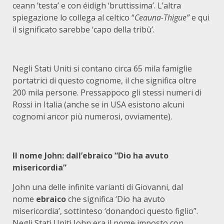
ceann ’testa’ e con éidigh ‘bruttissima’. L’altra
spiegazione lo collega al celtico “
Ceauna-Thigue”
e qui
il significato sarebbe ‘capo della tribù’.
Negli Stati Uniti si contano circa 65 mila famiglie
portatrici di questo cognome, il che significa oltre
200 mila persone. Pressappoco gli stessi numeri di
Rossi in Italia (anche se in USA esistono alcuni
cognomi ancor più numerosi, ovviamente).
Il nome John: dall’ebraico “Dio ha avuto
misericordia”
John una delle infinite varianti di Giovanni, dal
nome
ebraico
che significa ‘Dio ha avuto
misericordia’, sottinteso ‘donandoci questo figlio”.
Negli Stati Uniti John era il nome imposto con