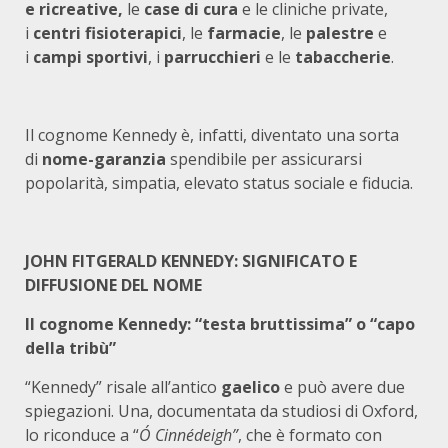
e ricreative,
le
case di cura
e le cliniche private,
i
centri fisioterapici
, le
farmacie
, le
palestre
e
i
campi sportivi
, i
parrucchieri
e le
tabaccherie
.
Il cognome Kennedy è, infatti, diventato una sorta
di
nome-garanzia
spendibile per assicurarsi
popolarità, simpatia, elevato status sociale e fiducia.
JOHN FITGERALD KENNEDY: SIGNIFICATO E
DIFFUSIONE DEL NOME
Il cognome Kennedy: “testa bruttissima” o “capo
della tribù”
“Kennedy” risale all’antico
gaelico
e può avere due
spiegazioni. Una, documentata da studiosi di Oxford,
lo riconduce a “
Ó Cinnédeigh”
, che è formato con