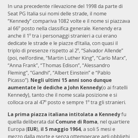
In una precedente rilevazione del 1998 da parte di
Seat PG Italia sui nomi delle strade, il nome
“Kennedy” compariva 1082 volte e il nome si piazzava
al 66º posto nella classifica generale. Kenendy era
anche il 1º tra i personaggi stranieri a cui erano
dedicate le strade e le piazze d’Italia, con quasi il
triplo di presenze rispetto al 2º, “Salvador Allende”
(poi, nell’ordine, “Martin Luther King”, “Carlo Marx”,
“Anna Frank”, “Thomas Edison”, “Alessandro
Fleming”, “Gandhi”, “Albert Einstein” e “Pablo
Picasso”).
Negli ultimi 15 anni sono dunque
aumentate le dediche a John Kennedy
(o ai fratelli
Kennedy), tanto che il nome scala posizione e si
colloca ora al 47º posto e sempre 1º tra gli stranieri.
La prima piazza italiana intitolata a Kennedy
fu
quella deliberata dal
Comune di Roma
, nel quartiere
Europa (
EUR
),
il 5 maggio 1964
, a soli 5 mesi e
mezzo dalla morte e senza ottemperare agli obblighi