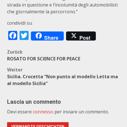
strada in questione e l’incolumità degli automobilisti
che giornalmente la percorrono.”
condividi su:
Facebook
Twitter
Share
Post
Beitragsnavigation
Zurück
ROSATO FOR SCIENCE FOR PEACE
Weiter
Sicilia. Crocetta “Non punto al modello Letta ma
al modello Sicilia”
Lascia un commento
Devi essere
connesso
per inviare un commento.
VERWANDTE GESCHICHTEN