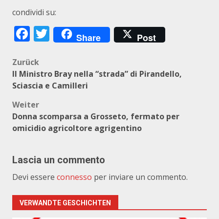
condividi su:
Facebook
Twitter
Share
Post
Beitragsnavigation
Zurück
Il Ministro Bray nella “strada” di Pirandello,
Sciascia e Camilleri
Weiter
Donna scomparsa a Grosseto, fermato per
omicidio agricoltore agrigentino
Lascia un commento
Devi essere
connesso
per inviare un commento.
VERWANDTE GESCHICHTEN