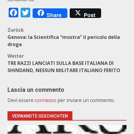
Facebook
Twitter
Share
Post
Beitragsnavigation
Zurück
Genova: la Scientifica “mostra” il pericolo della
droga
Weiter
TRE RAZZI LANCIATI SULLA BASE ITALIANA DI
SHINDAND, NESSUN MILITARE ITALIANO FERITO
Lascia un commento
Devi essere
connesso
per inviare un commento.
VERWANDTE GESCHICHTEN