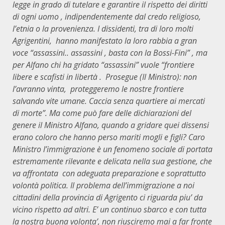
legge in grado di tutelare e garantire il rispetto dei diritti
di ogni uomo , indipendentemente dal credo religioso,
l’etnia o la provenienza. I dissidenti, tra di loro molti
Agrigentini, hanno manifestato la loro rabbia a gran
voce “assassini.. assassini , basta con la Bossi-Fini” , ma
per Alfano chi ha gridato “assassini” vuole “frontiere
libere e scafisti in libertà . Prosegue (Il Ministro): non
l’avranno vinta, proteggeremo le nostre frontiere
salvando vite umane. Caccia senza quartiere ai mercati
di morte”. Ma come può fare delle dichiarazioni del
genere il Ministro Alfano, quando a gridare quei dissensi
erano coloro che hanno perso mariti mogli e figli? Caro
Ministro l’immigrazione è un fenomeno sociale di portata
estremamente rilevante e delicata nella sua gestione, che
va affrontata con adeguata preparazione e soprattutto
volontà politica. Il problema dell’immigrazione a noi
cittadini della provincia di Agrigento ci riguarda piu’ da
vicino rispetto ad altri. E’ un continuo sbarco e con tutta
la nostra buona volonta’, non riusciremo mai a far fronte