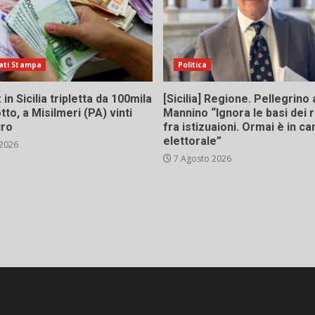
ati Stampa
Politica
in Sicilia tripletta da 100mila
[Sicilia] Regione. Pellegrino 
tto, a Misilmeri (PA) vinti
Mannino “Ignora le basi dei 
uro
fra istizuaioni. Ormai è in 
elettorale”
 2026
7 Agosto 2026