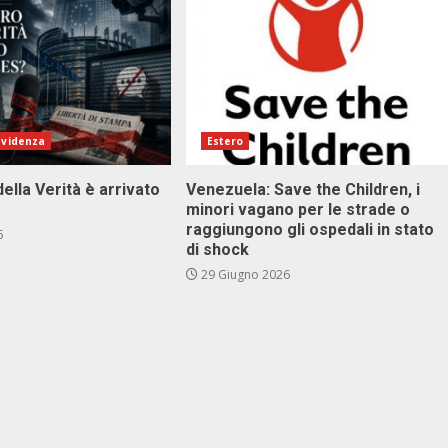
evidenza
Estero
della Verità è arrivato
Venezuela: Save the Children, i
minori vagano per le strade o
raggiungono gli ospedali in stato
6
di shock
29 Giugno 2026