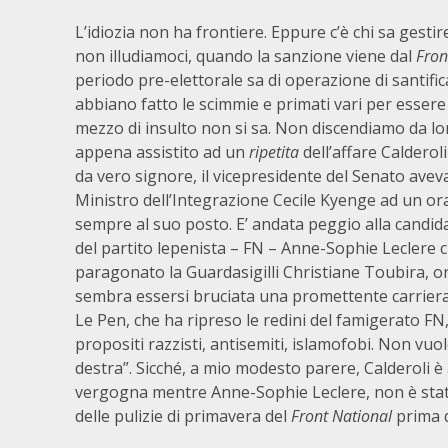
L’idiozia non ha frontiere. Eppure c’è chi sa gesti
non illudiamoci, quando la sanzione viene dal
Fron
periodo pre-elettorale sa di operazione di santifi
abbiano fatto le scimmie e primati vari per esser
mezzo di insulto non si sa. Non discendiamo da lo
appena assistito ad un
ripetita
dell’affare Caldero
da vero signore, il vicepresidente del Senato avev
Ministro dell’Integrazione Cecile Kyenge ad un or
sempre al suo posto. E’ andata peggio alla candida
del partito lepenista – FN – Anne-Sophie Leclere 
paragonato la Guardasigilli Christiane Toubira, o
sembra essersi bruciata una promettente carriera 
Le Pen, che ha ripreso le redini del famigerato FN
propositi razzisti, antisemiti, islamofobi. Non vuo
destra”. Sicché, a mio modesto parere, Calderoli è 
vergogna mentre Anne-Sophie Leclere, non è stata 
delle pulizie di primavera del
Front National
prima d