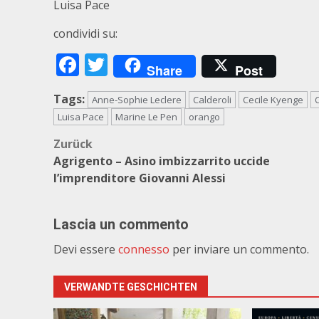
Luisa Pace
condividi su:
Facebook
Twitter
Share
Post
Tags:
Anne-Sophie Leclere
Calderoli
Cecile Kyenge
Luisa Pace
Marine Le Pen
orango
Beitragsnavigation
Zurück
Agrigento – Asino imbizzarrito uccide
l’imprenditore Giovanni Alessi
Lascia un commento
Devi essere
connesso
per inviare un commento.
VERWANDTE GESCHICHTEN