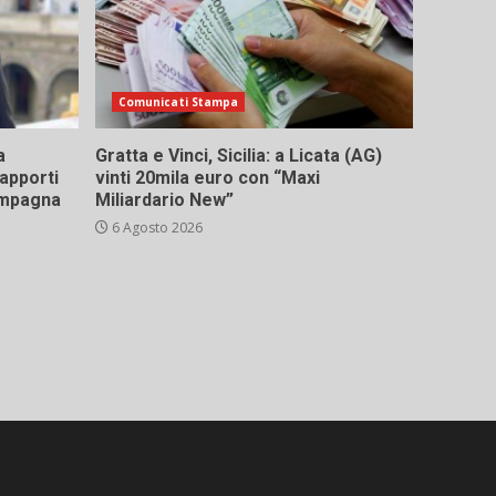
Comunicati Stampa
a
Gratta e Vinci, Sicilia: a Licata (AG)
rapporti
vinti 20mila euro con “Maxi
campagna
Miliardario New”
6 Agosto 2026