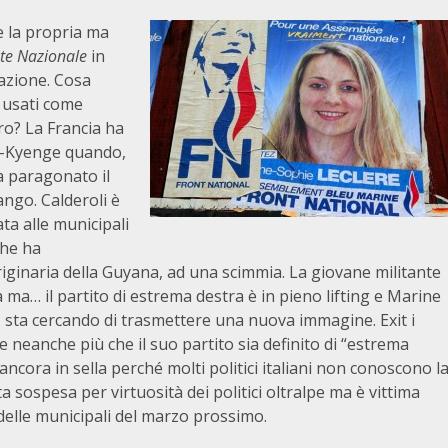
re la propria ma
te Nazionale
in
cazione. Cosa
e usati come
ro? La Francia ha
li-Kyenge quando,
a paragonato il
ango. Calderoli è
ta alle municipali
che ha
riginaria della Guyana, ad una scimmia. La giovane militante
ma… il partito di estrema destra è in pieno lifting e Marine
, sta cercando di trasmettere una nuova immagine. Exit i
le neanche più che il suo partito sia definito di “estrema
ancora in sella perché molti politici italiani non conoscono l
sospesa per virtuosità dei politici oltralpe ma è vittima
elle municipali del marzo prossimo.