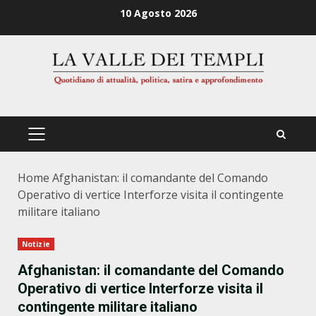
Zum
10 Agosto 2026
Inhalt
springen
PRIMÄRES
MENÜ
Home
Afghanistan: il comandante del Comando
Operativo di vertice Interforze visita il contingente
militare italiano
Notizie
Afghanistan: il comandante del Comando
Operativo di vertice Interforze visita il
contingente militare italiano