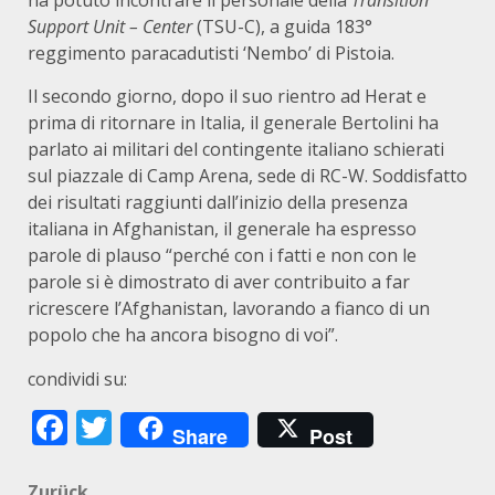
ha potuto incontrare il personale della
Transition
Support Unit – Center
(TSU-C), a guida 183°
reggimento paracadutisti ‘Nembo’ di Pistoia.
Il secondo giorno, dopo il suo rientro ad Herat e
prima di ritornare in Italia, il generale Bertolini ha
parlato ai militari del contingente italiano schierati
sul piazzale di Camp Arena, sede di RC-W. Soddisfatto
dei risultati raggiunti dall’inizio della presenza
italiana in Afghanistan, il generale ha espresso
parole di plauso “perché con i fatti e non con le
parole si è dimostrato di aver contribuito a far
ricrescere l’Afghanistan, lavorando a fianco di un
popolo che ha ancora bisogno di voi”.
condividi su:
Facebook
Twitter
Share
Post
Zurück