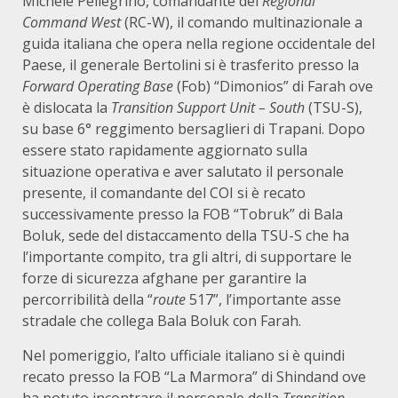
Michele Pellegrino, comandante del
Regional
Command West
(RC-W), il comando multinazionale a
guida italiana che opera nella regione occidentale del
Paese, il generale Bertolini si è trasferito presso la
Forward Operating Base
(Fob) “Dimonios” di Farah ove
è dislocata la
Transition Support Unit – South
(TSU-S),
su base 6° reggimento bersaglieri di Trapani. Dopo
essere stato rapidamente aggiornato sulla
situazione operativa e aver salutato il personale
presente, il comandante del COI si è recato
successivamente presso la FOB “Tobruk” di Bala
Boluk, sede del distaccamento della TSU-S che ha
l’importante compito, tra gli altri, di supportare le
forze di sicurezza afghane per garantire la
percorribilità della “
route
517”, l’importante asse
stradale che collega Bala Boluk con Farah.
Nel pomeriggio, l’alto ufficiale italiano si è quindi
recato presso la FOB “La Marmora” di Shindand ove