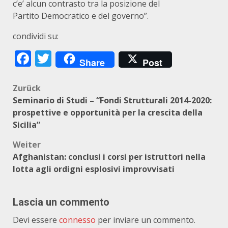
c’e’ alcun contrasto tra la posizione del
Partito Democratico e del governo”.
condividi su:
Facebook
Twitter
Share
Post
Beitragsnavigation
Zurück
Seminario di Studi – “Fondi Strutturali 2014-2020:
prospettive e opportunità per la crescita della
Sicilia”
Weiter
Afghanistan: conclusi i corsi per istruttori nella
lotta agli ordigni esplosivi improvvisati
Lascia un commento
Devi essere
connesso
per inviare un commento.