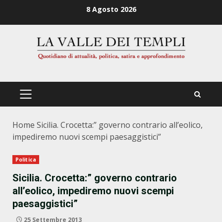
Zum
8 Agosto 2026
Inhalt
springen
PRIMÄRES
MENÜ
Home
Sicilia. Crocetta:” governo contrario all’eolico,
impediremo nuovi scempi paesaggistici”
Politica
Sicilia. Crocetta:” governo contrario
all’eolico, impediremo nuovi scempi
paesaggistici”
25 Settembre 2013