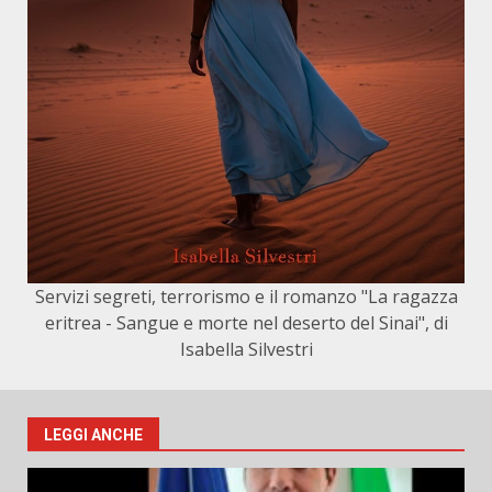
Servizi segreti, terrorismo e il romanzo "La ragazza
eritrea - Sangue e morte nel deserto del Sinai", di
Isabella Silvestri
LEGGI ANCHE