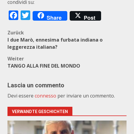
condividi su:
Facebook
Twitter
Share
Post
Beitragsnavigation
Zurück
I due Marò, ennesima furbata indiana o
leggerezza italiana?
Weiter
TANGO ALLA FINE DEL MONDO
Lascia un commento
Devi essere
connesso
per inviare un commento.
VERWANDTE GESCHICHTEN