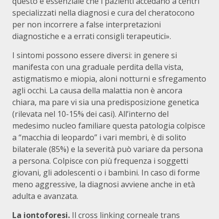
questo è essenziale che i pazienti accedano a centri
specializzati nella diagnosi e cura del cheratocono
per non incorrere a false interpretazioni
diagnostiche e a errati consigli terapeutici».
I sintomi possono essere diversi: in genere si
manifesta con una graduale perdita della vista,
astigmatismo e miopia, aloni notturni e sfregamento
agli occhi. La causa della malattia non è ancora
chiara, ma pare vi sia una predisposizione genetica
(rilevata nel 10-15% dei casi). All’interno del
medesimo nucleo familiare questa patologia colpisce
a “macchia di leopardo” i vari membri, è di solito
bilaterale (85%) e la severità può variare da persona
a persona. Colpisce con più frequenza i soggetti
giovani, gli adolescenti o i bambini. In caso di forme
meno aggressive, la diagnosi avviene anche in età
adulta e avanzata.
La iontoforesi.
Il cross linking corneale trans