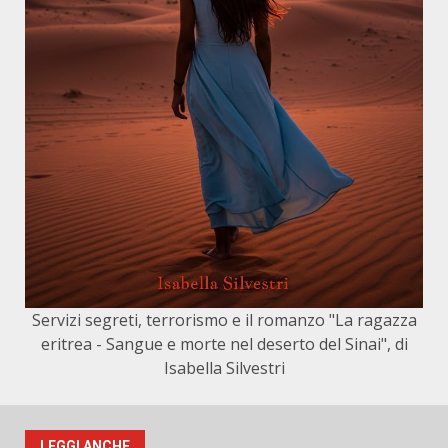
Servizi segreti, terrorismo e il romanzo "La ragazza
eritrea - Sangue e morte nel deserto del Sinai", di
Isabella Silvestri
LEGGI ANCHE