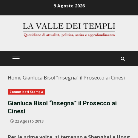
Zum
9 Agosto 2026
Inhalt
springen
PRIMÄRES
MENÜ
Home
Gianluca Bisol “insegna” il Prosecco ai Cinesi
Comunicati Stampa
Gianluca Bisol “insegna” il Prosecco ai
Cinesi
22 Agosto 2013
Per la prima volta, si terranno a Shanghai e Hong