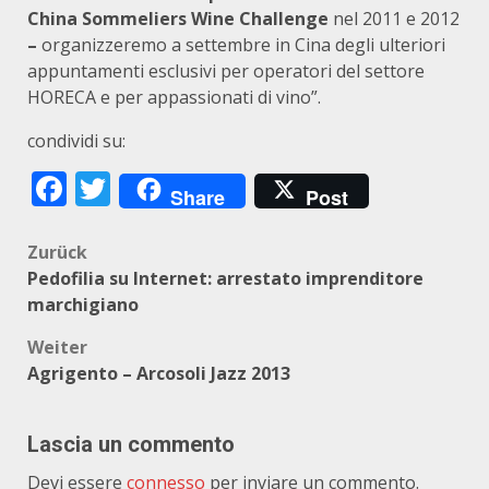
China Sommeliers Wine Challenge
nel 2011 e 2012
–
organizzeremo a settembre in Cina degli ulteriori
appuntamenti esclusivi per operatori del settore
HORECA e per appassionati di vino”.
condividi su:
Facebook
Twitter
Share
Post
Beitragsnavigation
Zurück
Pedofilia su Internet: arrestato imprenditore
marchigiano
Weiter
Agrigento – Arcosoli Jazz 2013
Lascia un commento
Devi essere
connesso
per inviare un commento.