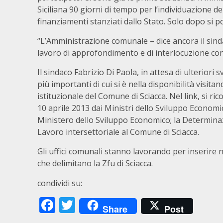
Siciliana 90 giorni di tempo per l’individuazione d
finanziamenti stanziati dallo Stato. Solo dopo si 
“L’Amministrazione comunale – dice ancora il sin
lavoro di approfondimento e di interlocuzione con l
Il sindaco Fabrizio Di Paola, in attesa di ulteriori
più importanti di cui si è nella disponibilità visit
istituzionale del Comune di Sciacca. Nel link, si ric
10 aprile 2013 dai Ministri dello Sviluppo Economic
Ministero dello Sviluppo Economico; la Determinaz
Lavoro intersettoriale al Comune di Sciacca.
Gli uffici comunali stanno lavorando per inserire 
che delimitano la Zfu di Sciacca.
condividi su:
Facebook
Twitter
Share
Post