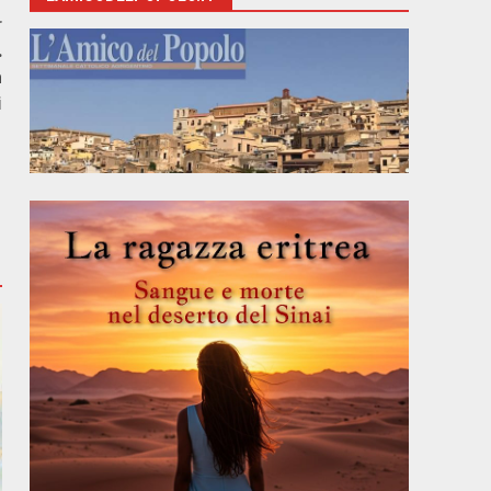
r
.
a
i