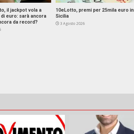
o, il jackpot vola a
10eLotto, premi per 25mila euro in
i di euro: sarà ancora
Sicilia
ncora da record?
3 Agosto 2026
6