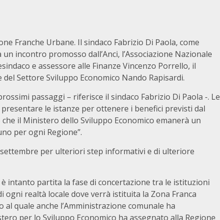
 Zone Franche Urbane. Il sindaco Fabrizio Di Paola, come
a un incontro promosso dall’Anci, l’Associazione Nazionale
icesindaco e assessore alle Finanze Vincenzo Porrello, il
nte del Settore Sviluppo Economico Nando Rapisardi.
 prossimi passaggi – riferisce il sindaco Fabrizio Di Paola -. Le
presentare le istanze per ottenere i benefici previsti dal
 che il Ministero dello Sviluppo Economico emanerà un
 uno per ogni Regione”.
ttembre per ulteriori step informativi e di ulteriore
 è intanto partita la fase di concertazione tra le istituzioni
di ogni realtà locale dove verrà istituita la Zona Franca
mo al quale anche l’Amministrazione comunale ha
nistero per lo Sviluppo Economico ha assegnato alla Regione