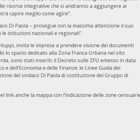
elle risorse integrative che si andranno a aggiungere ai
potrà capire meglio come agire”.
daco Di Paola – prosegue con la massima attenzione il suo
e istituzioni nazionali e regionali”.
 sviluppi, invita le imprese a prendere visione dei documenti
ando lo spazio dedicato alla Zona Franca Urbana nel sito
orda, sono stati inseriti: il Decreto sulle ZFU emesso in data
o e dell’Economia e delle Finanze; le Linee Guida del
ione del sindaco Di Paola di costituzione del Gruppo di
nel link anche la mappa con l’indicazione delle zone censuari