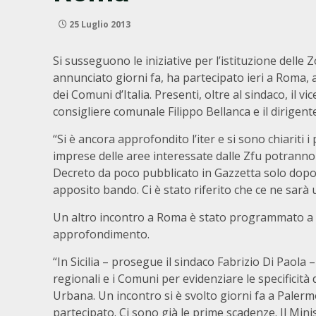
25 Luglio 2013
Si susseguono le iniziative per l’istituzione delle
annunciato giorni fa, ha partecipato ieri a Roma, 
dei Comuni d’Italia. Presenti, oltre al sindaco, il v
consigliere comunale Filippo Bellanca e il dirige
“Si è ancora approfondito l’iter e si sono chiariti i
imprese delle aree interessate dalle Zfu potranno 
Decreto da poco pubblicato in Gazzetta solo dopo
apposito bando. Ci è stato riferito che ce ne sarà
Un altro incontro a Roma è stato programmato a se
approfondimento.
“In Sicilia – prosegue il sindaco Fabrizio Di Paola –
regionali e i Comuni per evidenziare le specificità 
Urbana. Un incontro si è svolto giorni fa a Paler
partecipato. Ci sono già le prime scadenze. Il Mi