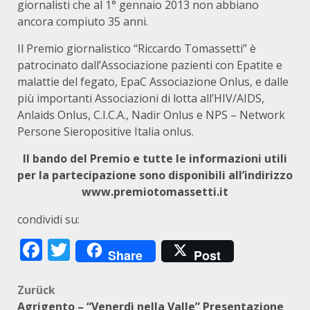
giornalisti che al 1° gennaio 2013 non abbiano
ancora compiuto 35 anni.
Il Premio giornalistico “Riccardo Tomassetti” è
patrocinato dall’Associazione pazienti con Epatite e
malattie del fegato, EpaC Associazione Onlus, e dalle
più importanti Associazioni di lotta all’HIV/AIDS,
Anlaids Onlus, C.I.C.A., Nadir Onlus e NPS – Network
Persone Sieropositive Italia onlus.
Il bando del Premio e tutte le informazioni utili
per la partecipazione sono disponibili all’indirizzo
www.premiotomassetti.it
condividi su:
Facebook
Twitter
Share
Post
Beitragsnavigation
Zurück
Agrigento – “Venerdì nella Valle” Presentazione