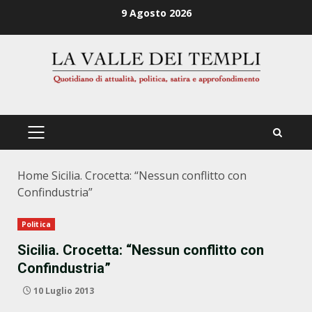
Zum
9 Agosto 2026
Inhalt
springen
PRIMÄRES
MENÜ
Home
Sicilia. Crocetta: “Nessun conflitto con
Confindustria”
Politica
Sicilia. Crocetta: “Nessun conflitto con
Confindustria”
10 Luglio 2013