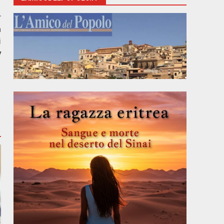
r
a
i
y