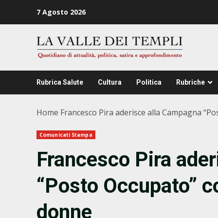
Zum
7 Agosto 2026
Inhalt
springen
Rubrica Salute
Cultura
Politica
Rubriche
Home
Francesco Pira aderisce alla Campagna “Pos
Comunicati Stampa
Francesco Pira ade
“Posto Occupato” co
donne