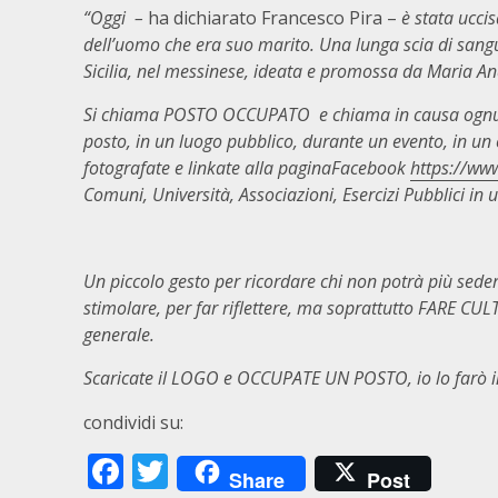
“Oggi –
ha dichiarato Francesco Pira –
è stata ucci
dell’uomo che era suo marito. Una lunga scia di sangue
Sicilia, nel messinese, ideata e promossa da Maria And
Si chiama POSTO OCCUPATO e chiama in causa ognuno 
posto, in un luogo pubblico, durante un evento, in un 
fotografate e linkate alla paginaFacebook
https://ww
Comuni, Università, Associazioni, Esercizi Pubblici in
Un piccolo gesto per ricordare chi non potrà più sedere
stimolare, per far riflettere, ma soprattutto FARE CULT
generale.
Scaricate il LOGO e OCCUPATE UN POSTO, io lo farò in 
condividi su:
Facebook
Twitter
Share
Post