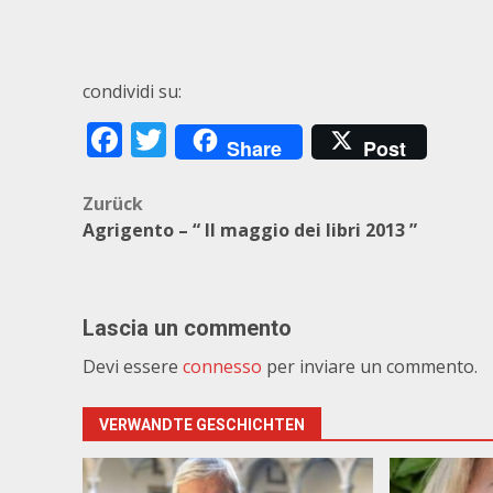
condividi su:
Facebook
Twitter
Share
Post
Beitragsnavigation
Zurück
Agrigento – “ Il maggio dei libri 2013 ”
Lascia un commento
Devi essere
connesso
per inviare un commento.
VERWANDTE GESCHICHTEN