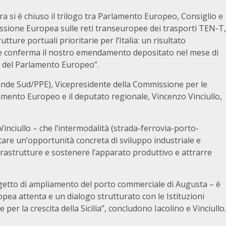
era si é chiuso il trilogo tra Parlamento Europeo, Consiglio e
sione Europea sulle reti transeuropee dei trasporti TEN-T,
utture portuali prioritarie per l’Italia: un risultato
che conferma il nostro emendamento depositato nel mese di
 del Parlamento Europeo”.
ande Sud/PPE), Vicepresidente della Commissione per le
 Parlamento Europeo e il deputato regionale, Vincenzo Vinciullo,
inciullo – che l’intermodalità (strada-ferrovia-porto-
are un’opportunità concreta di sviluppo industriale e
frastrutture e sostenere l’apparato produttivo e attrarre
rogetto di ampliamento del porto commerciale di Augusta – è
ea attenta e un dialogo strutturato con le Istituzioni
er la crescita della Sicilia”, concludono Iacolino e Vinciullo.