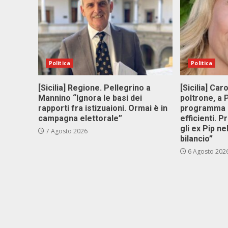
Politica
Politica
[Sicilia] Regione. Pellegrino a
[Sicilia] Car
Mannino “Ignora le basi dei
poltrone, a
rapporti fra istizuaioni. Ormai è in
programma p
campagna elettorale”
efficienti. P
gli ex Pip ne
7 Agosto 2026
bilancio”
6 Agosto 202