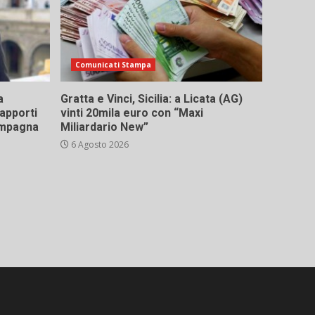
Comunicati Stampa
a
Gratta e Vinci, Sicilia: a Licata (AG)
rapporti
vinti 20mila euro con “Maxi
campagna
Miliardario New”
6 Agosto 2026