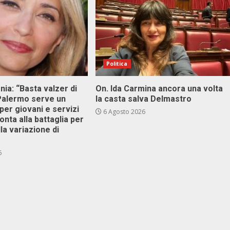
Politica
onia: “Basta valzer di
On. Ida Carmina ancora una volta
 Palermo serve un
la casta salva Delmastro
er giovani e servizi
6 Agosto 2026
ronta alla battaglia per
lla variazione di
6