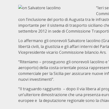
“Ieri s
Commis
con l’inclusione del porto di Augusta tra le infrastr
importante per il sistema di trasporto siciliano 
settembre 2012 in sede di Commissione Trasporti
Lo affermano gli onorevoli Salvatore Iacolino (Gr
libertà civili, la giustizia e gli affari interni del
Vicepresidente vicario Commissione bilancio Ars.
“Riteniamo – proseguono gli onorevoli Iacolino e V
aeroporto) della costa orientale possa rappresent
commerciale per la Sicilia per assicurare nuove in
nuovi investimenti”.
“Il traguardo raggiunto – dopo il via libera al p
un’ulteriore dimostrazione che una presenza europ
europee e la deputazione regionale sono la chiave p