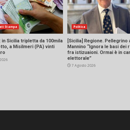
ati Stampa
Politica
in Sicilia tripletta da 100mila
[Sicilia] Regione. Pellegrino 
tto, a Misilmeri (PA) vinti
Mannino “Ignora le basi dei 
uro
fra istizuaioni. Ormai è in 
elettorale”
 2026
7 Agosto 2026