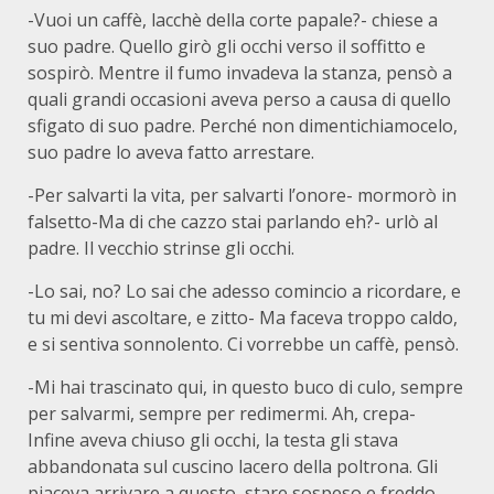
-Vuoi un caffè, lacchè della corte papale?- chiese a
suo padre. Quello girò gli occhi verso il soffitto e
sospirò. Mentre il fumo invadeva la stanza, pensò a
quali grandi occasioni aveva perso a causa di quello
sfigato di suo padre. Perché non dimentichiamocelo,
suo padre lo aveva fatto arrestare.
-Per salvarti la vita, per salvarti l’onore- mormorò in
falsetto-Ma di che cazzo stai parlando eh?- urlò al
padre. Il vecchio strinse gli occhi.
-Lo sai, no? Lo sai che adesso comincio a ricordare, e
tu mi devi ascoltare, e zitto- Ma faceva troppo caldo,
e si sentiva sonnolento. Ci vorrebbe un caffè, pensò.
-Mi hai trascinato qui, in questo buco di culo, sempre
per salvarmi, sempre per redimermi. Ah, crepa-
Infine aveva chiuso gli occhi, la testa gli stava
abbandonata sul cuscino lacero della poltrona. Gli
piaceva arrivare a questo, stare sospeso e freddo,