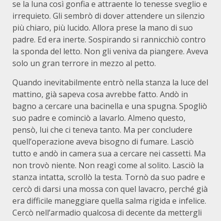
se la luna così gonfia e attraente lo tenesse sveglio e
irrequieto. Gli sembrò di dover attendere un silenzio
più chiaro, più lucido. Allora prese la mano di suo
padre. Ed era inerte. Sospirando si rannicchiò contro
la sponda del letto. Non gli veniva da piangere. Aveva
solo un gran terrore in mezzo al petto.
Quando inevitabilmente entrò nella stanza la luce del
mattino, già sapeva cosa avrebbe fatto. Andò in
bagno a cercare una bacinella e una spugna. Spogliò
suo padre e cominciò a lavarlo. Almeno questo,
pensò, lui che ci teneva tanto. Ma per concludere
quell’operazione aveva bisogno di fumare. Lasciò
tutto e andò in camera sua a cercare nei cassetti. Ma
non trovò niente. Non reagì come al solito. Lasciò la
stanza intatta, scrollò la testa. Tornò da suo padre e
cercò di darsi una mossa con quel lavacro, perché già
era difficile maneggiare quella salma rigida e infelice.
Cercò nell’armadio qualcosa di decente da mettergli