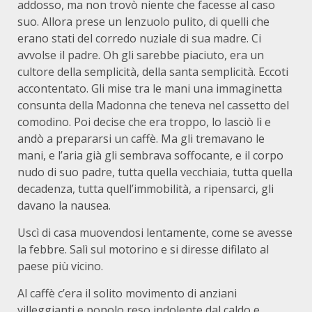
addosso, ma non trovò niente che facesse al caso
suo. Allora prese un lenzuolo pulito, di quelli che
erano stati del corredo nuziale di sua madre. Ci
avvolse il padre. Oh gli sarebbe piaciuto, era un
cultore della semplicità, della santa semplicità. Eccoti
accontentato. Gli mise tra le mani una immaginetta
consunta della Madonna che teneva nel cassetto del
comodino. Poi decise che era troppo, lo lasciò lì e
andò a prepararsi un caffè. Ma gli tremavano le
mani, e l’aria già gli sembrava soffocante, e il corpo
nudo di suo padre, tutta quella vecchiaia, tutta quella
decadenza, tutta quell’immobilità, a ripensarci, gli
davano la nausea.
Uscì di casa muovendosi lentamente, come se avesse
la febbre. Salì sul motorino e si diresse difilato al
paese più vicino.
Al caffè c’era il solito movimento di anziani
villeggianti e popolo reso indolente dal caldo e