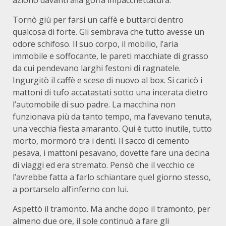
azionò davanti alla goffa impacchettatura.
Tornò giù per farsi un caffè e buttarci dentro
qualcosa di forte. Gli sembrava che tutto avesse un
odore schifoso. Il suo corpo, il mobilio, l’aria
immobile e soffocante, le pareti macchiate di grasso
da cui pendevano larghi festoni di ragnatele.
Ingurgitò il caffè e scese di nuovo al box. Si caricò i
mattoni di tufo accatastati sotto una incerata dietro
l’automobile di suo padre. La macchina non
funzionava più da tanto tempo, ma l’avevano tenuta,
una vecchia fiesta amaranto. Qui è tutto inutile, tutto
morto, mormorò tra i denti. Il sacco di cemento
pesava, i mattoni pesavano, dovette fare una decina
di viaggi ed era stremato. Pensò che il vecchio ce
l’avrebbe fatta a farlo schiantare quel giorno stesso,
a portarselo all’inferno con lui.
Aspettò il tramonto. Ma anche dopo il tramonto, per
almeno due ore, il sole continuò a fare gli