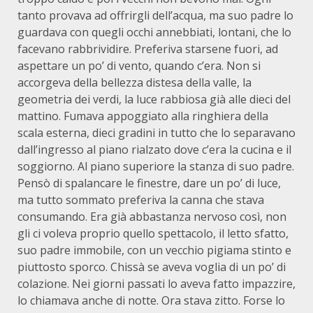
tanto provava ad offrirgli dell’acqua, ma suo padre lo
guardava con quegli occhi annebbiati, lontani, che lo
facevano rabbrividire. Preferiva starsene fuori, ad
aspettare un po’ di vento, quando c’era. Non si
accorgeva della bellezza distesa della valle, la
geometria dei verdi, la luce rabbiosa già alle dieci del
mattino. Fumava appoggiato alla ringhiera della
scala esterna, dieci gradini in tutto che lo separavano
dall’ingresso al piano rialzato dove c’era la cucina e il
soggiorno. Al piano superiore la stanza di suo padre.
Pensò di spalancare le finestre, dare un po’ di luce,
ma tutto sommato preferiva la canna che stava
consumando. Era già abbastanza nervoso così, non
gli ci voleva proprio quello spettacolo, il letto sfatto,
suo padre immobile, con un vecchio pigiama stinto e
piuttosto sporco. Chissà se aveva voglia di un po’ di
colazione. Nei giorni passati lo aveva fatto impazzire,
lo chiamava anche di notte. Ora stava zitto. Forse lo