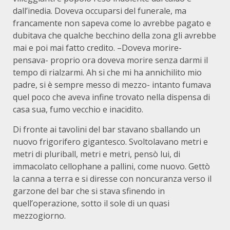
dall’inedia. Doveva occuparsi del funerale, ma
francamente non sapeva come lo avrebbe pagato e
dubitava che qualche becchino della zona gli avrebbe
mai e poi mai fatto credito. –Doveva morire-
pensava- proprio ora doveva morire senza darmi il
tempo di rialzarmi. Ah si che mi ha annichilito mio
padre, si è sempre messo di mezzo- intanto fumava
quel poco che aveva infine trovato nella dispensa di
casa sua, fumo vecchio e inacidito.
Di fronte ai tavolini del bar stavano sballando un
nuovo frigorifero gigantesco. Svoltolavano metri e
metri di pluriball, metri e metri, pensò lui, di
immacolato cellophane a pallini, come nuovo. Gettò
la canna a terra e si diresse con noncuranza verso il
garzone del bar che si stava sfinendo in
quell’operazione, sotto il sole di un quasi
mezzogiorno.