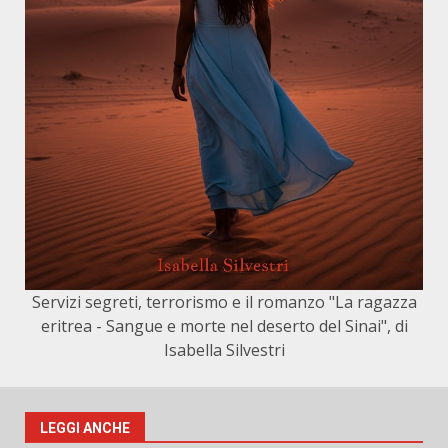
Servizi segreti, terrorismo e il romanzo "La ragazza
eritrea - Sangue e morte nel deserto del Sinai", di
Isabella Silvestri
LEGGI ANCHE