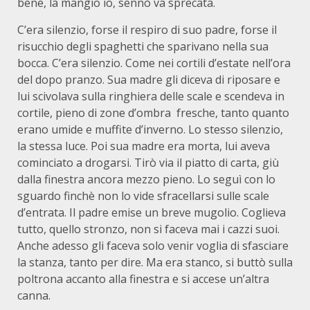
bene, la mangio io, sennò va sprecata.
C’era silenzio, forse il respiro di suo padre, forse il
risucchio degli spaghetti che sparivano nella sua
bocca. C’era silenzio. Come nei cortili d’estate nell’ora
del dopo pranzo. Sua madre gli diceva di riposare e
lui scivolava sulla ringhiera delle scale e scendeva in
cortile, pieno di zone d’ombra fresche, tanto quanto
erano umide e muffite d’inverno. Lo stesso silenzio,
la stessa luce. Poi sua madre era morta, lui aveva
cominciato a drogarsi. Tirò via il piatto di carta, giù
dalla finestra ancora mezzo pieno. Lo seguì con lo
sguardo finchè non lo vide sfracellarsi sulle scale
d’entrata. Il padre emise un breve mugolio. Coglieva
tutto, quello stronzo, non si faceva mai i cazzi suoi.
Anche adesso gli faceva solo venir voglia di sfasciare
la stanza, tanto per dire. Ma era stanco, si buttò sulla
poltrona accanto alla finestra e si accese un’altra
canna.