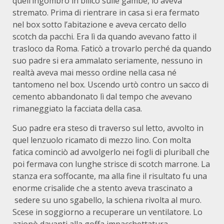
quell’ingombro in bilico sulle gambe, lo aveva
stremato. Prima di rientrare in casa si era fermato
nel box sotto l’abitazione e aveva cercato dello
scotch da pacchi. Era lì da quando avevano fatto il
trasloco da Roma. Faticò a trovarlo perché da quando
suo padre si era ammalato seriamente, nessuno in
realtà aveva mai messo ordine nella casa né
tantomeno nel box. Uscendo urtò contro un sacco di
cemento abbandonato lì dal tempo che avevano
rimaneggiato la facciata della casa.
Suo padre era steso di traverso sul letto, avvolto in
quel lenzuolo ricamato di mezzo lino. Con molta
fatica cominciò ad avvolgerlo nei fogli di pluriball che
poi fermava con lunghe strisce di scotch marrone. La
stanza era soffocante, ma alla fine il risultato fu una
enorme crisalide che a stento aveva trascinato a
sedere su uno sgabello, la schiena rivolta al muro.
Scese in soggiorno a recuperare un ventilatore. Lo