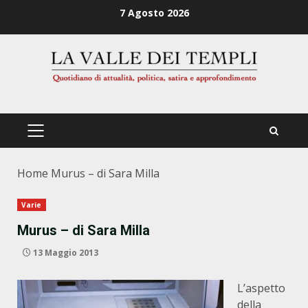
Zum
7 Agosto 2026
Inhalt
springen
PRIMÄRES
MENÜ
Home
Murus – di Sara Milla
Varie
Murus – di Sara Milla
13 Maggio 2013
L’aspetto
della