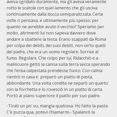
aveva sgridato duramente, ma gli aveva veramente
rotto le scatole con quel lamento che gli usciva
continuamente dalla bocca semiparalizzata. Certe
volte ci pensava, e ultimamente più spesso: per
quanto ne avrebbe avuto il vecchio? Speriamo per
molto, altrimenti lui non sapeva davvero dove
andare a sbattere la testa. Erano scappati da Roma
per colpa dei debiti, dei suoi debiti, non certo quelli
del padre, che era un uomo regolare. Sorrise al
fumo. Regolare. Che colpo per lui. Ridacchiò e a
malincuore gettò la canna sulla terra secca sperando
che l’erba calpestata prendesse fuoco. Con calma
rientrò in casa e preparò un piatto di pasta,
abbondante. Una volta condita ne separò un quarto
con la forchetta e lo rovesciò in un piatto di carta.
Portò al piano superiore il piatto per suo padre.
-Tirati un po’ su, mangia qualcosa. Ho fatto la pasta.
C’è puzza qua, potevi chiamarmi.- Spalancò la