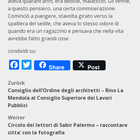
aveva quarant’anni, era debole, malaticcio. Gli venne,
a questo pensiero, una certa commiserazione.
Cominciò a piangere, stavolta girato verso la
spalliera del sedile, che aveva lo stesso odore di
quando era un ragazzino e pensava che nella vita
avrebbe fatto grandi cose.
condividi su:
Facebook
Twitter
Share
Post
Beitragsnavigation
Zurück
Consiglio dell’Ordine degli architetti – Rino La
Mendola al Consiglio Superiore dei Lavori
Pubblici
Weiter
Circolo dei lettori di Sabir Palermo – raccontare
citta’ con la fotografia