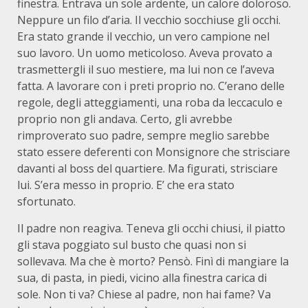
finestra. Entrava un sole ardente, un calore doloroso.
Neppure un filo d’aria. Il vecchio socchiuse gli occhi.
Era stato grande il vecchio, un vero campione nel
suo lavoro. Un uomo meticoloso. Aveva provato a
trasmettergli il suo mestiere, ma lui non ce l’aveva
fatta. A lavorare con i preti proprio no. C’erano delle
regole, degli atteggiamenti, una roba da leccaculo e
proprio non gli andava. Certo, gli avrebbe
rimproverato suo padre, sempre meglio sarebbe
stato essere deferenti con Monsignore che strisciare
davanti al boss del quartiere. Ma figurati, strisciare
lui. S’era messo in proprio. E’ che era stato
sfortunato.
Il padre non reagiva. Teneva gli occhi chiusi, il piatto
gli stava poggiato sul busto che quasi non si
sollevava. Ma che è morto? Pensò. Finì di mangiare la
sua, di pasta, in piedi, vicino alla finestra carica di
sole. Non ti va? Chiese al padre, non hai fame? Va