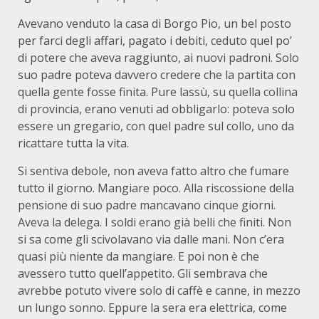
Avevano venduto la casa di Borgo Pio, un bel posto
per farci degli affari, pagato i debiti, ceduto quel po’
di potere che aveva raggiunto, ai nuovi padroni. Solo
suo padre poteva davvero credere che la partita con
quella gente fosse finita. Pure lassù, su quella collina
di provincia, erano venuti ad obbligarlo: poteva solo
essere un gregario, con quel padre sul collo, uno da
ricattare tutta la vita.
Si sentiva debole, non aveva fatto altro che fumare
tutto il giorno. Mangiare poco. Alla riscossione della
pensione di suo padre mancavano cinque giorni.
Aveva la delega. I soldi erano già belli che finiti. Non
si sa come gli scivolavano via dalle mani. Non c’era
quasi più niente da mangiare. E poi non è che
avessero tutto quell’appetito. Gli sembrava che
avrebbe potuto vivere solo di caffè e canne, in mezzo
un lungo sonno. Eppure la sera era elettrica, come