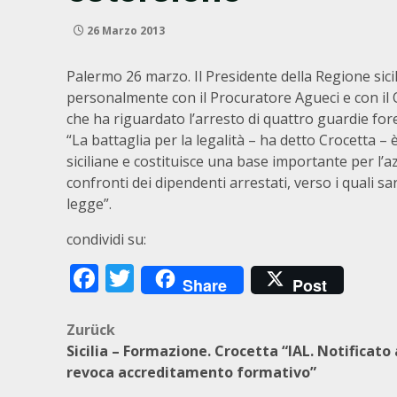
26 Marzo 2013
Palermo 26 marzo. Il Presidente della Regione sici
personalmente con il Procuratore Agueci e con il Q
che ha riguardato l’arresto di quattro guardie fore
“La battaglia per la legalità – ha detto Crocetta – 
siciliane e costituisce una base importante per l’
confronti dei dipendenti arrestati, verso i quali 
legge”.
condividi su:
Facebook
Twitter
Share
Post
Beitragsnavigation
Zurück
Sicilia – Formazione. Crocetta “IAL. Notificato
revoca accreditamento formativo”