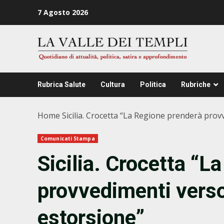
Zum
7 Agosto 2026
Inhalt
springen
Rubrica Salute
Cultura
Politica
Rubriche
Home
Sicilia. Crocetta “La Regione prenderà prov
Comunicati Stampa
Sicilia. Crocetta “L
provvedimenti verso 
estorsione”