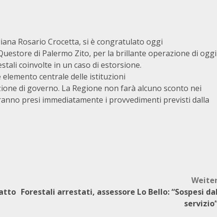
liana Rosario Crocetta, si è congratulato oggi
uestore di Palermo Zito, per la brillante operazione di oggi
stali coinvolte in un caso di estorsione.
è elemento centrale delle istituzioni
azione di governo. La Regione non farà alcuno sconto nei
saranno presi immediatamente i provvedimenti previsti dalla
Weite
 atto
Forestali arrestati, assessore Lo Bello: “Sospesi da
servizio