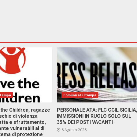
Stampa
Comunicati Stampa
 the Children, ragazze
PERSONALE ATA: FLC CGIL SICILIA
ischio di violenza
IMMISSIONI IN RUOLO SOLO SUL
atta e sfruttamento,
35% DEI POSTI VACANTI
nte vulnerabili al di
6 Agosto 2026
stema di protezione