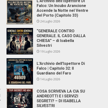
L’Archivio dell’Ispettore Di
Falco: Un Incubo Arancione
Accende la Notte nel Ventre
del Porto (Capitolo 33)
24 Luglio 2026
“GENERALE CONTRO
GENERALE. IL CASO DALLA
CHIESA” – di Isabella
Silvestri
19 Luglio 2026
L’Archivio dell’Ispettore Di
Falco | Capitolo 32: Il
Guardiano del Faro
14 Luglio 2026
r
COSA SCRIVEVA LA CIA SU
l
ANDREOTTI E I SERVIZI
”
SEGRETI? – DI ISABELLA
SILVESTRI