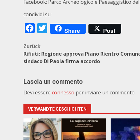
Facebook: Parco Archeologico e Paesaggistico dell
condividi su:
Facebook
Twitter
Share
Post
Beitragsnavigation
Zurück
Rifiuti: Regione approva Piano Rientro Comun
sindaco Di Paola firma accordo
Lascia un commento
Devi essere
connesso
per inviare un commento.
VERWANDTE GESCHICHTEN