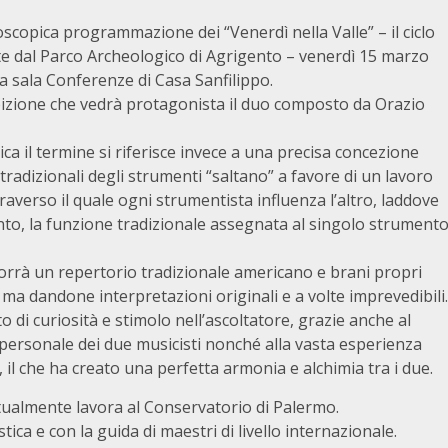
idoscopica programmazione dei “Venerdì nella Valle” – il ciclo
te dal Parco Archeologico di Agrigento – venerdì 15 marzo
la sala Conferenze di Casa Sanfilippo.
esibizione che vedrà protagonista il duo composto da Orazio
tica il termine si riferisce invece a una precisa concezione
e tradizionali degli strumenti “saltano” a favore di un lavoro
raverso il quale ogni strumentista influenza l’altro, laddove
nto, la funzione tradizionale assegnata al singolo strument
rrà un repertorio tradizionale americano e brani propri
, ma dandone interpretazioni originali e a volte imprevedibili.
o di curiosità e stimolo nell’ascoltatore, grazie anche al
personale dei due musicisti nonché alla vasta esperienza
 il che ha creato una perfetta armonia e alchimia tra i due.
ttualmente lavora al Conservatorio di Palermo.
stica e con la guida di maestri di livello internazionale.