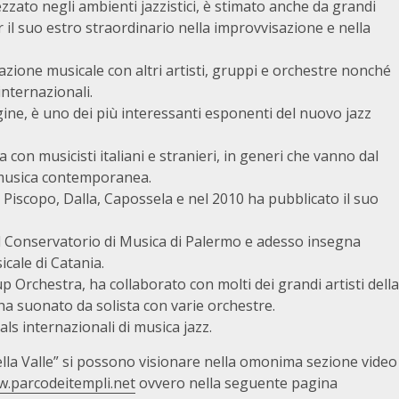
ato negli ambienti jazzistici, è stimato anche da grandi
il suo estro straordinario nella improvvisazione e nella
razione musicale con altri artisti, gruppi e orchestre nonché
internazionali.
ine, è uno dei più interessanti esponenti del nuovo jazz
a con musicisti italiani e stranieri, in generi che vanno dal
a musica contemporanea.
De Piscopo, Dalla, Capossela e nel 2010 ha pubblicato il suo
 il Conservatorio di Musica di Palermo e adesso insegna
icale di Catania.
 Orchestra, ha collaborato con molti dei grandi artisti della
ha suonato da solista con varie orchestre.
ls internazionali di musica jazz.
ì nella Valle” si possono visionare nella omonima sezione video
w.parcodeitempli.net
ovvero nella seguente pagina