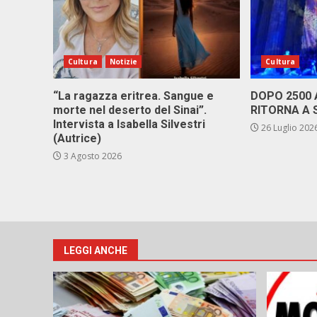
Cultura
Notizie
Cultura
“La ragazza eritrea. Sangue e
DOPO 2500
morte nel deserto del Sinai”.
RITORNA A 
Intervista a Isabella Silvestri
26 Luglio 202
(Autrice)
3 Agosto 2026
LEGGI ANCHE