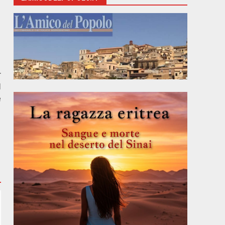
r
l
e