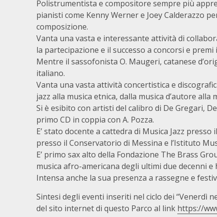
Polistrumentista e compositore sempre più apprezz
pianisti come Kenny Werner e Joey Calderazzo per 
composizione.
Vanta una vasta e interessante attività di collabo
la partecipazione e il successo a concorsi e premi 
Mentre il sassofonista O. Maugeri, catanese d’orig
italiano.
Vanta una vasta attività concertistica e discografic
jazz alla musica etnica, dalla musica d’autore all
Si è esibito con artisti del calibro di De Gregari, 
primo CD in coppia con A. Pozza.
E’ stato docente a cattedra di Musica Jazz presso
presso il Conservatorio di Messina e l’Istituto Mus
E’ primo sax alto della Fondazione The Brass Group
musica afro-americana degli ultimi due decenni e 
Intensa anche la sua presenza a rassegne e festiva
Sintesi degli eventi inseriti nel ciclo dei “Venerd
del sito internet di questo Parco al link
https://ww