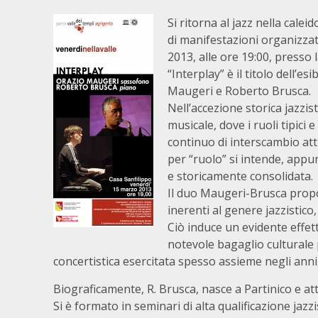
Si ritorna al jazz nella cale
di manifestazioni organizza
2013, alle ore 19:00, presso 
“Interplay” è il titolo dell’
Maugeri e Roberto Brusca.
Nell’accezione storica jazzis
musicale, dove i ruoli tipici 
continuo di interscambio att
per “ruolo” si intende, appu
e storicamente consolidata.
Il duo Maugeri-Brusca propo
inerenti al genere jazzistico
Ciò induce un evidente effett
notevole bagaglio culturale 
concertistica esercitata spesso assieme negli anni,
Biograficamente, R. Brusca, nasce a Partinico e a
Si è formato in seminari di alta qualificazione jazzi