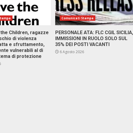
Stampa
Comunicati Stampa
 the Children, ragazze
PERSONALE ATA: FLC CGIL SICILIA
ischio di violenza
IMMISSIONI IN RUOLO SOLO SUL
atta e sfruttamento,
35% DEI POSTI VACANTI
nte vulnerabili al di
6 Agosto 2026
stema di protezione
6