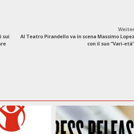
Weite
i sui
Al Teatro Pirandello va in scena Massimo Lope
are
con il suo “Vari-età