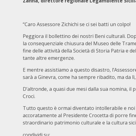
Zanna, direttore regionale Legambiente Sicili
“Caro Assessore Zichichi se ci sei batti un colpo!
Peggiora il bollettino dei nostri Beni culturali. D
la consequenziale chiusura del Museo delle Trame
fine delle attività della Società di Storia Patria 
tante altre emergenze.
E mentre assistiamo a questo disastro, l’Assessore
sarà a Ginevra, come ha sempre ribadito, ma da l
D’altronde, a quasi due mesi dalla sua nomina, il pr
Croci.
Tutto questo è ormai diventato intollerabile e no
accoratamente al Presidente Crocetta di porre fin
straordinario patrimonio culturale e la cultura sic
condividi su: