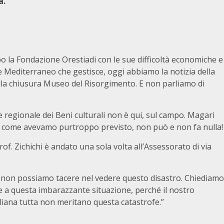
a.
opo la Fondazione Orestiadi con le sue difficoltà economiche e
 Mediterraneo che gestisce, oggi abbiamo la notizia della
e della chiusura Museo del Risorgimento. E non parliamo di
 regionale dei Beni culturali non è qui, sul campo. Magari
ì, come avevamo purtroppo previsto, non può e non fa nulla!
of. Zichichi è andato una sola volta all’Assessorato di via
i non possiamo tacere nel vedere questo disastro. Chiediamo
e a questa imbarazzante situazione, perché il nostro
iliana tutta non meritano questa catastrofe.”