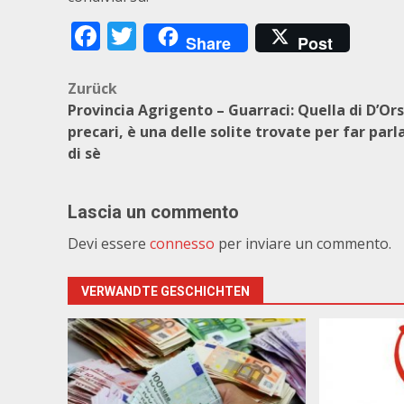
Facebook
Twitter
Share
Post
Beitragsnavigation
Zurück
Provincia Agrigento – Guarraci: Quella di D’Ors
precari, è una delle solite trovate per far parl
di sè
Lascia un commento
Devi essere
connesso
per inviare un commento.
VERWANDTE GESCHICHTEN