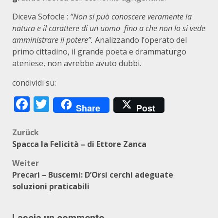
Diceva Sofocle :
“Non si può conoscere veramente la
natura e il carattere di un uomo fino a che non lo si vede
amministrare il potere”.
Analizzando l’operato del
primo cittadino, il grande poeta e drammaturgo
ateniese, non avrebbe avuto dubbi.
condividi su:
Facebook
Twitter
Share
Post
Beitragsnavigation
Zurück
Spacca la Felicità – di Ettore Zanca
Weiter
Precari – Buscemi: D’Orsi cerchi adeguate
soluzioni praticabili