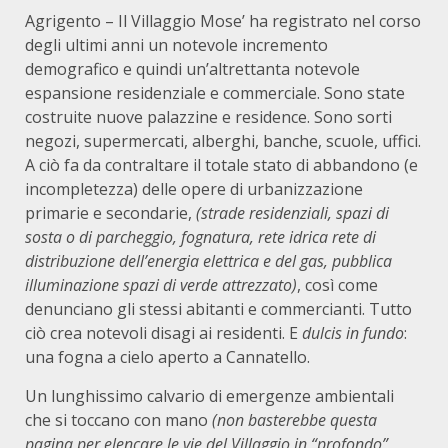
Agrigento – Il Villaggio Mose’ ha registrato nel corso
degli ultimi anni un notevole incremento
demografico e quindi un’altrettanta notevole
espansione residenziale e commerciale. Sono state
costruite nuove palazzine e residence. Sono sorti
negozi, supermercati, alberghi, banche, scuole, uffici.
A ciò fa da contraltare il totale stato di abbandono (e
incompletezza) delle opere di urbanizzazione
primarie e secondarie,
(strade residenziali, spazi di
sosta o di parcheggio, fognatura, rete idrica rete di
distribuzione dell’energia elettrica e del gas, pubblica
illuminazione spazi di verde attrezzato)
, così come
denunciano gli stessi abitanti e commercianti. Tutto
ciò crea notevoli disagi ai residenti. E
dulcis in fundo
:
una fogna a cielo aperto a Cannatello.
Un lunghissimo calvario di emergenze ambientali
che si toccano con mano
(non basterebbe questa
pagina per elencare le vie del Villaggio,in “profondo”