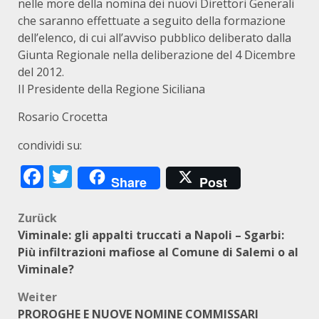
nelle more della nomina dei nuovi Direttori Generali
che saranno effettuate a seguito della formazione
dell’elenco, di cui all’avviso pubblico deliberato dalla
Giunta Regionale nella deliberazione del 4 Dicembre
del 2012.
Il Presidente della Regione Siciliana
Rosario Crocetta
condividi su:
Facebook
Twitter
Share
Post
Beitragsnavigation
Zurück
Viminale: gli appalti truccati a Napoli – Sgarbi:
Più infiltrazioni mafiose al Comune di Salemi o al
Viminale?
Weiter
PROROGHE E NUOVE NOMINE COMMISSARI