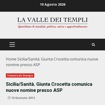
Zum
10 Agosto 2026
Inhalt
springen
PRIMÄRES
MENÜ
Home
Sicilia/Sanità. Giunta Crocetta comunica nuove
nomine presso ASP
Comunicati Stampa
Sicilia/Sanità. Giunta Crocetta comunica
nuove nomine presso ASP
10 Gennaio 2013