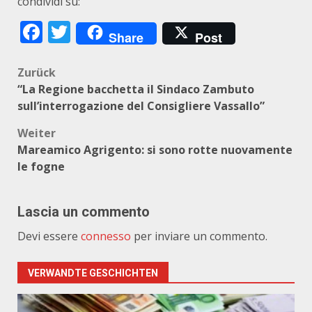
condividi su:
Facebook
Twitter
Share
Post
Beitragsnavigation
Zurück
“La Regione bacchetta il Sindaco Zambuto
sull’interrogazione del Consigliere Vassallo”
Weiter
Mareamico Agrigento: si sono rotte nuovamente
le fogne
Lascia un commento
Devi essere
connesso
per inviare un commento.
VERWANDTE GESCHICHTEN