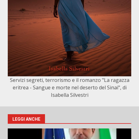
Servizi segreti, terrorismo e il romanzo "La ragazza
eritrea - Sangue e morte nel deserto del Sinai", di
Isabella Silvestri
LEGGI ANCHE