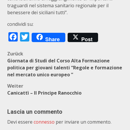
traguardi nel sistema sanitario regionale per il
benessere dei siciliani tutti”.
condividi su:
Facebook
Twitter
Share
Post
Beitragsnavigation
Zurück
Giornata di Studi del Corso Alta Formazione
politica per giovani talenti “Regole e formazione
nel mercato unico europeo ”
Weiter
Canicattì – Il Principe Ranocchio
Lascia un commento
Devi essere
connesso
per inviare un commento.