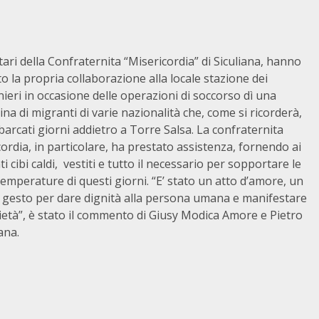
tari della Confraternita “Misericordia” di Siculiana, hanno
o la propria collaborazione alla locale stazione dei
ieri in occasione delle operazioni di soccorso dì una
ina di migranti di varie nazionalità che, come si ricorderà,
arcati giorni addietro a Torre Salsa. La confraternita
ordia, in particolare, ha prestato assistenza, fornendo ai
i cibi caldi, vestiti e tutto il necessario per sopportare le
temperature di questi giorni. “E’ stato un atto d’amore, un
o gesto per dare dignità alla persona umana e manifestare
ietà”, è stato il commento di Giusy Modica Amore e Pietro
ana.