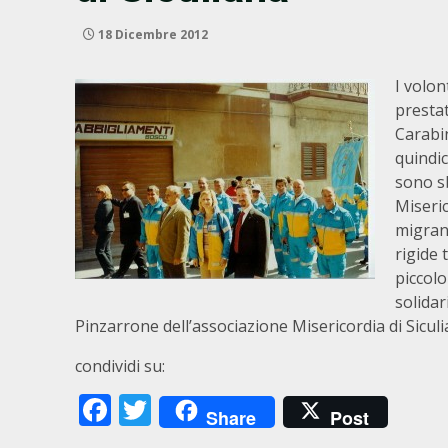
18 Dicembre 2012
I volon
prestat
Carabin
quindic
sono sb
Miseric
migrant
rigide 
piccol
solidar
Pinzarrone dell’associazione Misericordia di Siculi
condividi su:
Facebook
Twitter
Share
Post