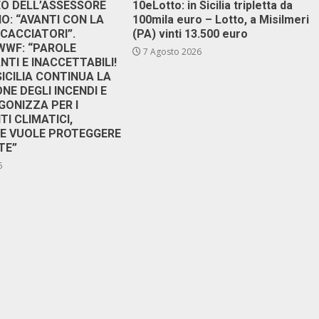
DEO DELL’ASSESSORE
10eLotto: in Sicilia tripletta da
: “AVANTI CON LA
100mila euro – Lotto, a Misilmeri
 CACCIATORI”.
(PA) vinti 13.500 euro
 WWF: “PAROLE
7 Agosto 2026
TI E INACCETTABILI!
SICILIA CONTINUA LA
NE DEGLI INCENDI E
GONIZZA PER I
I CLIMATICI,
RE VUOLE PROTEGGERE
TE”
6