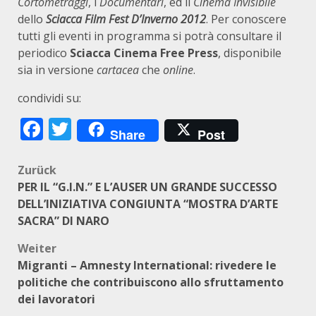
Cortometraggi
, i
Documentari
, ed il
Cinema Invisibile
dello
Sciacca Film Fest D’Inverno 2012
. Per conoscere
tutti gli eventi in programma si potrà consultare il
periodico
Sciacca Cinema Free Press
, disponibile
sia in versione
cartacea
che
online
.
condividi su:
Facebook
Twitter
Share
Post
Beitragsnavigation
Zurück
PER IL “G.I.N.” E L’AUSER UN GRANDE SUCCESSO
DELL’INIZIATIVA CONGIUNTA “MOSTRA D’ARTE
SACRA” DI NARO
Weiter
Migranti – Amnesty International: rivedere le
politiche che contribuiscono allo sfruttamento
dei lavoratori