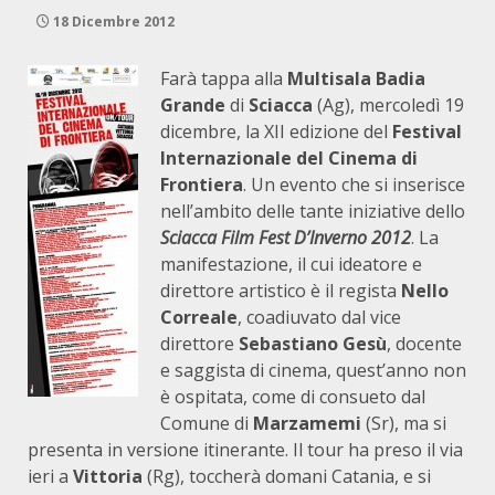
18 Dicembre 2012
Farà tappa alla
Multisala Badia
Grande
di
Sciacca
(Ag), mercoledì 19
dicembre, la XII edizione del
Festival
Internazionale del Cinema di
Frontiera
. Un evento che si inserisce
nell’ambito delle tante iniziative dello
Sciacca Film Fest D’Inverno 2012
. La
manifestazione, il cui ideatore e
direttore artistico è il regista
Nello
Correale
, coadiuvato dal vice
direttore
Sebastiano Gesù
, docente
e saggista di cinema, quest’anno non
è ospitata, come di consueto dal
Comune di
Marzamemi
(Sr), ma si
presenta in versione itinerante. Il tour ha preso il via
ieri a
Vittoria
(Rg), toccherà domani Catania, e si