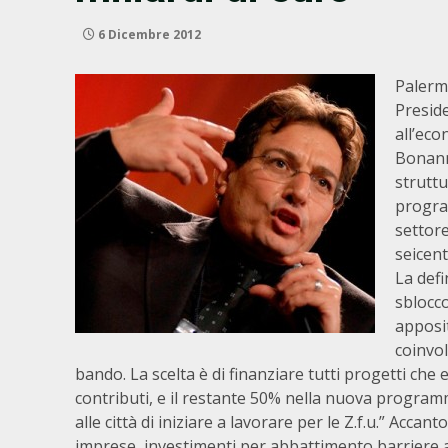
6 Dicembre 2012
Palermo
Preside
all’ec
Bonann
struttu
progra
settore
seicen
La defi
sblocco
apposi
coinvol
bando. La scelta è di finanziare tutti progetti che 
contributi, e il restante 50% nella nuova program
alle città di iniziare a lavorare per le Z.f.u.” Accant
imprese, investimenti per abbattimento barriere a