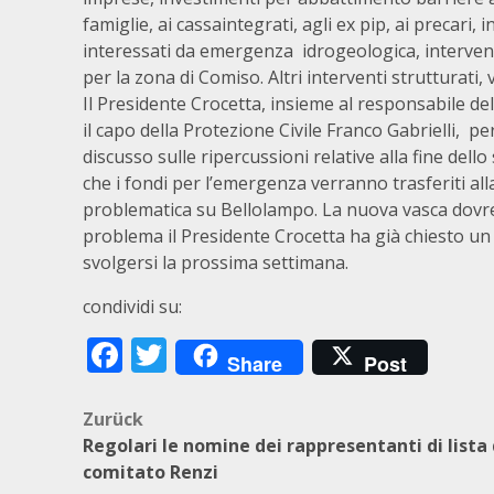
famiglie, ai cassaintegrati, agli ex pip, ai precar
interessati da emergenza idrogeologica, interventi
per la zona di Comiso. Altri interventi strutturati,
Il Presidente Crocetta, insieme al responsabile d
il capo della Protezione Civile Franco Gabrielli, per
discusso sulle ripercussioni relative alla fine dell
che i fondi per l’emergenza verranno trasferiti al
problematica su Bellolampo. La nuova vasca dovr
problema il Presidente Crocetta ha già chiesto un
svolgersi la prossima settimana.
condividi su:
Facebook
Twitter
Share
Post
Beitragsnavigation
Zurück
Regolari le nomine dei rappresentanti di lista 
comitato Renzi