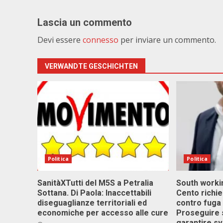
Lascia un commento
Devi essere
connesso
per inviare un commento.
VERWANDTE GESCHICHTEN
Politica
Politica
SanitàXTutti del M5S a Petralia
South workin
Sottana. Di Paola: Inaccettabili
Cento richi
diseguaglianze territoriali ed
contro fuga 
economiche per accesso alle cure
Proseguire 
garantire s