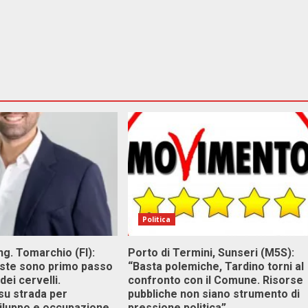
Politica
g. Tomarchio (FI):
Porto di Termini, Sunseri (M5S):
este sono primo passo
“Basta polemiche, Tardino torni al
dei cervelli.
confronto con il Comune. Risorse
su strada per
pubbliche non siano strumento di
viluppo e occupazione
pressione politica”