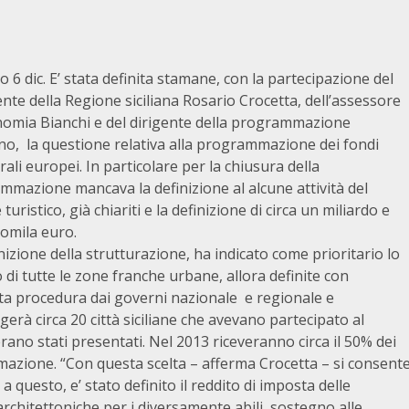
 6 dic. E’ stata definita stamane, con la partecipazione del
nte della Regione siciliana Rosario Crocetta, dell’assessore
onomia Bianchi e del dirigente della programmazione
o, la questione relativa alla programmazione dei fondi
rali europei. In particolare per la chiusura della
mmazione mancava la definizione al alcune attività del
 turistico, già chiariti e la definizione di circa un miliardo e
tomila euro.
nizione della strutturazione, ha indicato come prioritario lo
 di tutte le zone franche urbane, allora definite con
ta procedura dai governi nazionale e regionale e
gerà circa 20 città siciliane che avevano partecipato al
erano stati presentati. Nel 2013 riceveranno circa il 50% dei
mazione. “Con questa scelta – afferma Crocetta – si consent
o a questo, e’ stato definito il reddito di imposta delle
rchitettoniche per i diversamente abili, sostegno alle