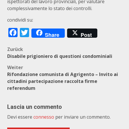
ispettorati del lavoro provinciali, per valutare
complessivamente lo stato dei controlli.
condividi su:
Facebook
Twitter
Share
Post
Beitragsnavigation
Zurück
Disabile prigioniero di questioni condominiali
Weiter
Rifondazione comunista di Agrigento – Invito ai
cittadini partecipazione raccolta firme
referendum
Lascia un commento
Devi essere
connesso
per inviare un commento.