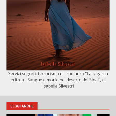
Servizi segreti, terrorismo e il romanzo "La ragazza
eritrea - Sangue e morte nel deserto del Sinai", di
Isabella Silvestri
LEGGI ANCHE