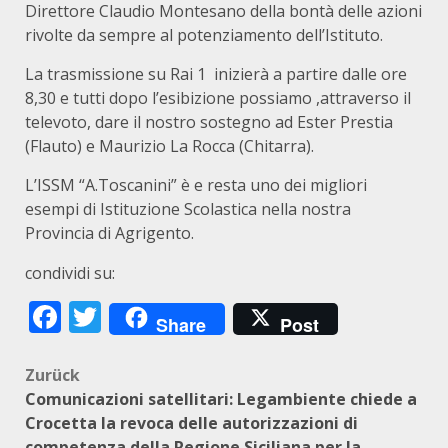
Direttore Claudio Montesano della bontà delle azioni
rivolte da sempre al potenziamento dell’Istituto.
La trasmissione su Rai 1 inizierà a partire dalle ore
8,30 e tutti dopo l’esibizione possiamo ,attraverso il
televoto, dare il nostro sostegno ad Ester Prestia
(Flauto) e Maurizio La Rocca (Chitarra).
L’ISSM “A.Toscanini” è e resta uno dei migliori
esempi di Istituzione Scolastica nella nostra
Provincia di Agrigento.
condividi su:
Facebook
Twitter
Share
Post
Beitragsnavigation
Zurück
Comunicazioni satellitari: Legambiente chiede a
Crocetta la revoca delle autorizzazioni di
competenza della Regione Siciliana per la