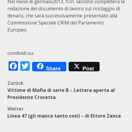
Nel mese di gennaio2013, l’On. Iacolino completerà la
redazione del documento di lavoro sul riciclaggio di
denaro, che sarà successivamente presentato alla
Commissione Speciale CRIM del Parlamento
Europeo.
condividi su:
Facebook
Twitter
Share
Post
Beitragsnavigation
Zurück
Vittime di Mafia di serie B – Lettera aperta al
Presidente Crocetta
Weiter
Linea 47 (gli manca tanto così) – di Ettore Zanca