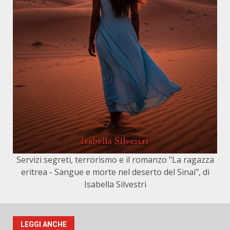
Servizi segreti, terrorismo e il romanzo "La ragazza
eritrea - Sangue e morte nel deserto del Sinai", di
Isabella Silvestri
LEGGI ANCHE