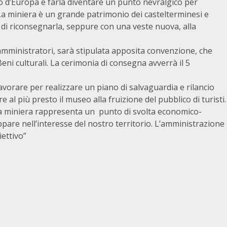
o d’Europa e farla diventare un punto nevralgico per
. La miniera è un grande patrimonio dei castelterminesi e
 di riconsegnarla, seppure con una veste nuova, alla
amministratori, sarà stipulata apposita convenzione, che
eni culturali. La cerimonia di consegna avverrà il 5
avorare per realizzare un piano di salvaguardia e rilancio
e al più presto il museo alla fruizione del pubblico di turisti.
e la miniera rappresenta un punto di svolta economico-
ppare nell’interesse del nostro territorio. L’amministrazione
ettivo”