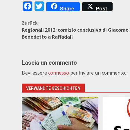
Facebook
Twitter
Share
Post
Beitragsnavigation
Zurück
Regionali 2012: comizio conclusivo di Giacomo 
Benedetto a Raffadali
Lascia un commento
Devi essere
connesso
per inviare un commento.
VERWANDTE GESCHICHTEN