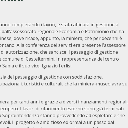
anno completando i lavori, è stata affidata in gestione al
nte dall’assessorato regionale Economia e Patrimonio che ha
inese, dove ricade, appunto, la miniera, che per decenni è
montano. Alla conferenza dei servizi era presente l’assessore
di autorizzazione, che sancisce il passaggio di gestione
nte comune di Casteltermini. In rappresentanza del centro
apia e il suo vice, Ignazio Ferlisi.
izia del passaggio di gestione con soddisfazione,
upazionali, turistici e culturali, che la miniera-museo avrà su
iera per tanti anni e grazie a diversi finanziamenti regionali
recupero. I lavori di rifacimento esterno sono già terminati.
ella Sopraintendenza stanno provvedendo ad espletare e che
voli. Il progetto è ambizioso ed ormai a un passo dal