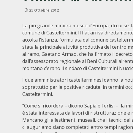
25 Ottobre 2012
La più grande miniera museo d’Europa, di cui si st
comune di Casteltermini. Il fiat arriva direttame
accolta l’istanza, formulata dal comune castelterm
stata la principale attività produttiva del centro 
al ramo, Gaetano Armao, che ha firmato il decreto 
dall’assessorato regionale ai Beni Culturali all’e
montano c’erano il sindaco di Casteltermini Nuccio S
I due amministratori castelterminesi danno la not
soprattutto per le positive ricadute, in termini occ
Casteltermini.
“Come si ricorderà – dicono Sapia e Ferlisi – la min
è stata interessata da lavori di ristrutturazione e 
Mancano gli allestimenti museali, che i tecnici d
ci auguriamo siano completati entro tempi ragione