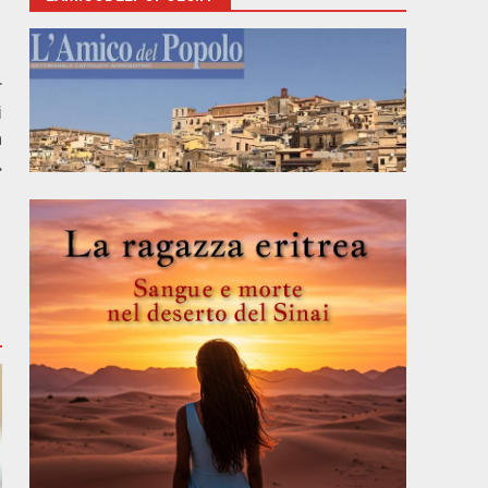
r
i
a
.