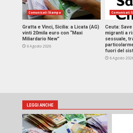
Comunicati Stampa
Comunicati 
Gratta e Vinci, Sicilia: a Licata (AG)
Ceuta: Save
vinti 20mila euro con “Maxi
migranti a r
Miliardario New”
sessuale, tr
particolarme
6 Agosto 2026
fuori del si
6 Agosto 202
LEGGI ANCHE