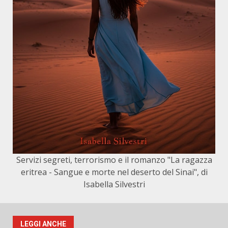
Servizi segreti, terrorismo e il romanzo "La ragazza
eritrea - Sangue e morte nel deserto del Sinai", di
Isabella Silvestri
LEGGI ANCHE