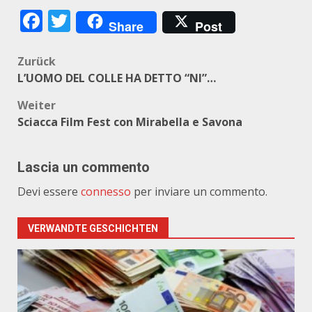
Facebook
Twitter
Share
Post
Beitragsnavigation
Zurück
L’UOMO DEL COLLE HA DETTO “NI”…
Weiter
Sciacca Film Fest con Mirabella e Savona
Lascia un commento
Devi essere
connesso
per inviare un commento.
VERWANDTE GESCHICHTEN