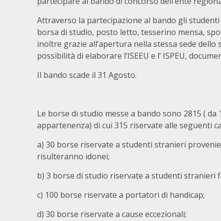
partecipare al bando di concorso dell’ente regionale
Attraverso la partecipazione al bando gli studenti a
borsa di studio, posto letto, tesserino mensa, sport
inoltre grazie all’apertura nella stessa sede dello
possibilità di elaborare l’ISEEU e l’ ISPEU, docume
Il bando scade il 31 Agosto.
Le borse di studio messe a bando sono 2815 ( da 150
appartenenza) di cui 315 riservate alle seguenti c
a) 30 borse riservate a studenti stranieri provenie
risulteranno idonei;
b) 3 borse di studio riservate a studenti stranieri fi
c) 100 borse riservate a portatori di handicap;
d) 30 borse riservate a cause eccezionali;