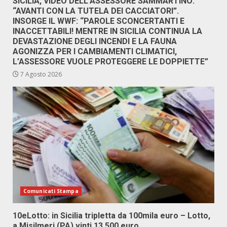
SICILIA, VIDEO DELL’ASSESSORE SAMMARTINO:
“AVANTI CON LA TUTELA DEI CACCIATORI”.
INSORGE IL WWF: “PAROLE SCONCERTANTI E
INACCETTABILI! MENTRE IN SICILIA CONTINUA LA
DEVASTAZIONE DEGLI INCENDI E LA FAUNA
AGONIZZA PER I CAMBIAMENTI CLIMATICI,
L’ASSESSORE VUOLE PROTEGGERE LE DOPPIETTE”
7 Agosto 2026
Comunicati Stampa
10eLotto: in Sicilia tripletta da 100mila euro – Lotto,
a Misilmeri (PA) vinti 13.500 euro