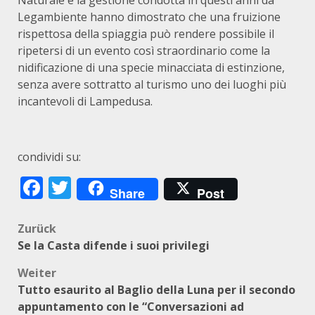
Naturale e la gestione condotta in questi anni da
Legambiente hanno dimostrato che una fruizione
rispettosa della spiaggia può rendere possibile il
ripetersi di un evento così straordinario come la
nidificazione di una specie minacciata di estinzione,
senza avere sottratto al turismo uno dei luoghi più
incantevoli di Lampedusa.
condividi su:
Facebook
Twitter
Share
Post
Beitragsnavigation
Zurück
Se la Casta difende i suoi privilegi
Weiter
Tutto esaurito al Baglio della Luna per il secondo
appuntamento con le “Conversazioni ad