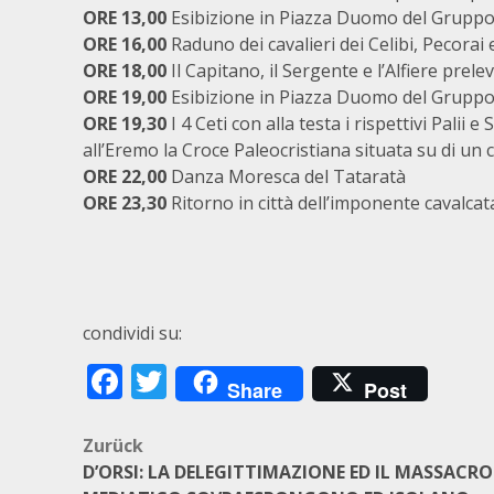
ORE 13,00
Esibizione in Piazza Duomo del Gruppo f
ORE 16,00
Raduno dei cavalieri dei Celibi, Pecorai 
ORE 18,00
Il Capitano, il Sergente e l’Alfiere pre
ORE 19,00
Esibizione in Piazza Duomo del Gruppo 
ORE 19,30
I 4 Ceti con alla testa i rispettivi Pal
all’Eremo la Croce Paleocristiana situata su di un 
ORE 22,00
Danza Moresca del Tataratà
ORE 23,30
Ritorno in città dell’imponente cavalcat
condividi su:
Facebook
Twitter
Share
Post
Beitragsnavigation
Zurück
D’ORSI: LA DELEGITTIMAZIONE ED IL MASSACRO