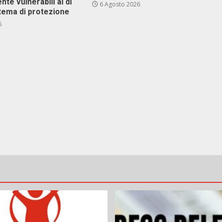
nte vulnerabili al di
6 Agosto 2026
stema di protezione
6