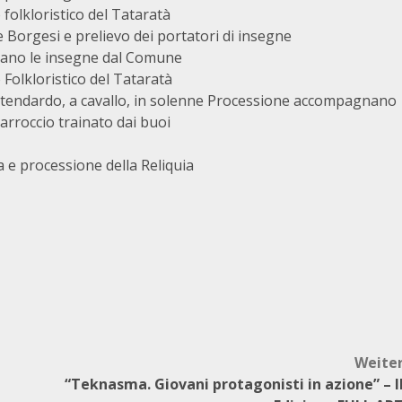
olkloristico del Tataratà
e Borgesi e prelievo dei portatori di insegne
levano le insegne dal Comune
Folkloristico del Tataratà
ii e Stendardo, a cavallo, in solenne Processione accompagnano
carroccio trainato dai buoi
a e processione della Reliquia
Weite
“Teknasma. Giovani protagonisti in azione” – I