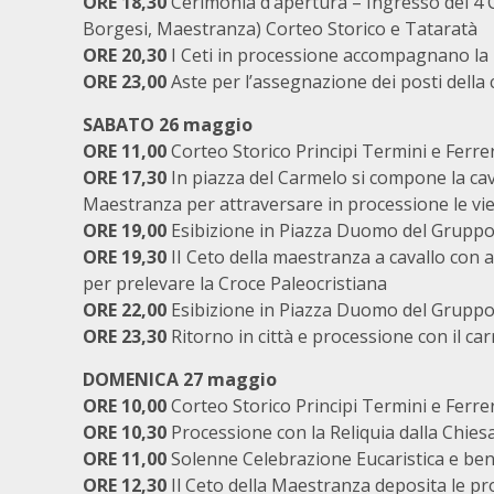
ORE 18,30
Cerimonia d’apertura – Ingresso dei 4 Ce
Borgesi, Maestranza) Corteo Storico e Tataratà
ORE 20,30
I Ceti in processione accompagnano la
ORE 23,00
Aste per l’assegnazione dei posti della 
SABATO 26 maggio
ORE 11,00
Corteo Storico Principi Termini e Ferrer
ORE 17,30
In piazza del Carmelo si compone la cav
Maestranza per attraversare in processione le vie 
ORE 19,00
Esibizione in Piazza Duomo del Gruppo 
ORE 19,30
II Ceto della maestranza a cavallo con all
per prelevare la Croce Paleocristiana
ORE 22,00
Esibizione in Piazza Duomo del Gruppo 
ORE 23,30
Ritorno in città e processione con il car
DOMENICA 27 maggio
ORE 10,00
Corteo Storico Principi Termini e Ferrer
ORE 10,30
Processione con la Reliquia dalla Chie
ORE 11,00
Solenne Celebrazione Eucaristica e bene
ORE 12,30
Il Ceto della Maestranza deposita le p