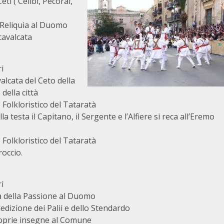
ti ( Celibi, Pecorai,
 Reliquia al Duomo
cavalcata
i
alcata del Ceto della
della città
Folkloristico del Tataratà
a testa il Capitano, il Sergente e l’Alfiere si reca all’Eremo
Folkloristico del Tataratà
roccio.
i
sa della Passione al Duomo
dizione dei Palii e dello Stendardo
roprie insegne al Comune