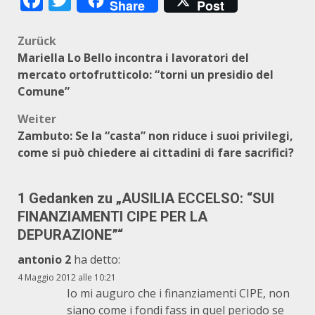
Share
Post
Beitragsnavigation
Zurück
Mariella Lo Bello incontra i lavoratori del
mercato ortofrutticolo: “torni un presidio del
Comune”
Weiter
Zambuto: Se la “casta” non riduce i suoi privilegi,
come si può chiedere ai cittadini di fare sacrifici?
1 Gedanken zu „
AUSILIA ECCELSO: “SUI
FINANZIAMENTI CIPE PER LA
DEPURAZIONE”
“
antonio 2
ha detto:
4 Maggio 2012 alle 10:21
Io mi auguro che i finanziamenti CIPE, non
siano come i fondi fass in quel periodo se