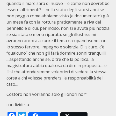
quando il mare sarà di nuovo – e come non dovrebbe
essere altrimenti? – nello stato degli scorsi anni se
non peggio come abbiamo visto (e documentato) già
un mese fa con la rottura praticamente a riva del
pennello e di cui, per inciso, non si è avuta più notizia
se sia stata o meno riparata, se gli illustrissimi
avranno ancora a cuore il tema occupandosene con
lo stesso fervore, impegno e solerzia. Di sicuro, c’è
“qualcuno” che non gli farà dormire sonni tranquilli.
…aspettando anche se, oltre che la politica, la
magistratura abbia qualcosa da dire in proposito…e
lì sì che attenderemmo volentieri di vedere la stessa
corsa a chi volesse prendersi le responsabilità del
caso…
Costoro non vorranno solo gli onori no?”
condividi su:
Facebook
Twitter