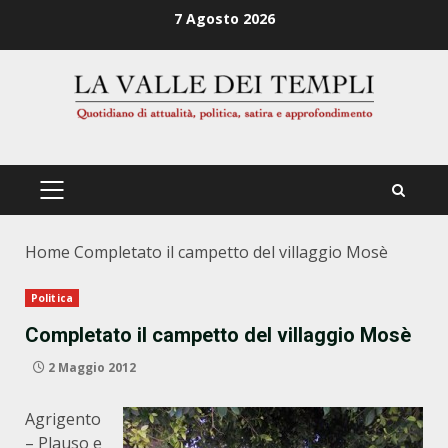
Zum
7 Agosto 2026
Inhalt
springen
PRIMÄRES
MENÜ
Home
Completato il campetto del villaggio Mosè
Politica
Completato il campetto del villaggio Mosè
2 Maggio 2012
Agrigento
– Plauso e