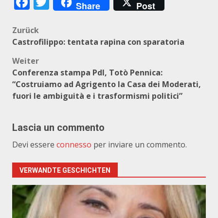
Facebook
Twitter
Share
Post
Beitragsnavigation
Zurück
Castrofilippo: tentata rapina con sparatoria
Weiter
Conferenza stampa Pdl, Totò Pennica:
“Costruiamo ad Agrigento la Casa dei Moderati,
fuori le ambiguità e i trasformismi politici”
Lascia un commento
Devi essere
connesso
per inviare un commento.
VERWANDTE GESCHICHTEN