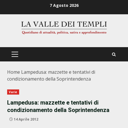
Zum
7 Agosto 2026
Inhalt
springen
PRIMÄRES
MENÜ
Home
Lampedusa: mazzette e tentativi di
condizionamento della Soprintendenza
Varie
Lampedusa: mazzette e tentativi di
condizionamento della Soprintendenza
14 Aprile 2012