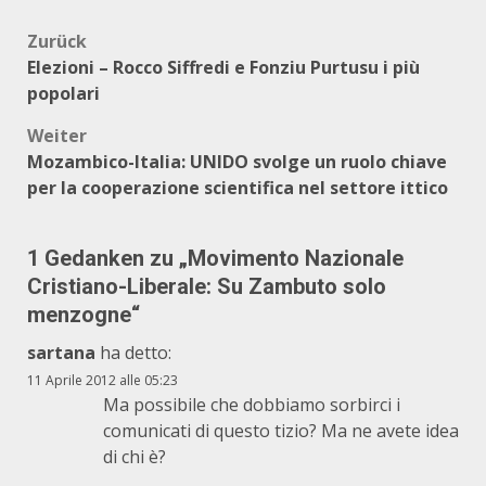
Beitragsnavigation
Zurück
Elezioni – Rocco Siffredi e Fonziu Purtusu i più
popolari
Weiter
Mozambico-Italia: UNIDO svolge un ruolo chiave
per la cooperazione scientifica nel settore ittico
1 Gedanken zu „
Movimento Nazionale
Cristiano-Liberale: Su Zambuto solo
menzogne
“
sartana
ha detto:
11 Aprile 2012 alle 05:23
Ma possibile che dobbiamo sorbirci i
comunicati di questo tizio? Ma ne avete idea
di chi è?