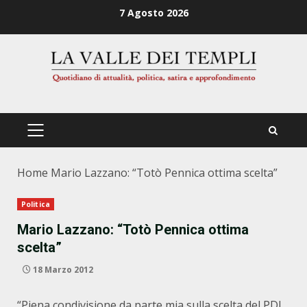
Zum
7 Agosto 2026
Inhalt
springen
PRIMÄRES
MENÜ
Home
Mario Lazzano: “Totò Pennica ottima scelta”
Politica
Mario Lazzano: “Totò Pennica ottima
scelta”
18 Marzo 2012
“Piena condivisione da parte mia sulla scelta del PDL