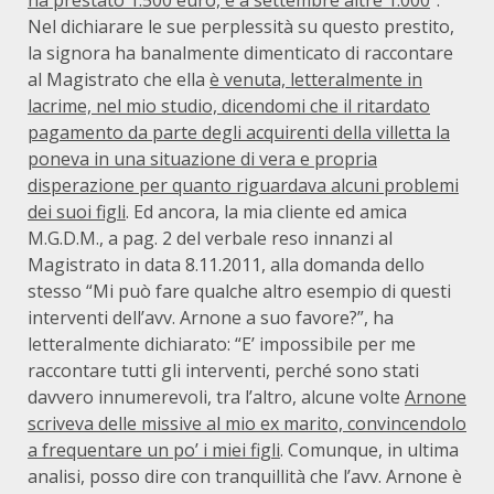
ha prestato 1.500 euro, e a settembre altre 1.000
”.
Nel dichiarare le sue perplessità su questo prestito,
la signora ha banalmente dimenticato di raccontare
al Magistrato che ella
è venuta, letteralmente in
lacrime, nel mio studio, dicendomi che il ritardato
pagamento da parte degli acquirenti della villetta la
poneva in una situazione di vera e propria
disperazione per quanto riguardava alcuni problemi
dei suoi figli
. Ed ancora, la mia cliente ed amica
M.G.D.M., a pag. 2 del verbale reso innanzi al
Magistrato in data 8.11.2011, alla domanda dello
stesso “Mi può fare qualche altro esempio di questi
interventi dell’avv. Arnone a suo favore?”, ha
letteralmente dichiarato: “E’ impossibile per me
raccontare tutti gli interventi, perché sono stati
davvero innumerevoli, tra l’altro, alcune volte
Arnone
scriveva delle missive al mio ex marito, convincendolo
a frequentare un po’ i miei figli
. Comunque, in ultima
analisi, posso dire con tranquillità che l’avv. Arnone è