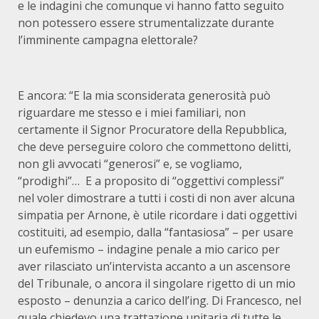
e le indagini che comunque vi hanno fatto seguito
non potessero essere strumentalizzate durante
l’imminente campagna elettorale?
E ancora: “E la mia sconsiderata generosità può
riguardare me stesso e i miei familiari, non
certamente il Signor Procuratore della Repubblica,
che deve perseguire coloro che commettono delitti,
non gli avvocati “generosi” e, se vogliamo,
“prodighi”… E a proposito di “oggettivi complessi”
nel voler dimostrare a tutti i costi di non aver alcuna
simpatia per Arnone, è utile ricordare i dati oggettivi
costituiti, ad esempio, dalla “fantasiosa” – per usare
un eufemismo – indagine penale a mio carico per
aver rilasciato un’intervista accanto a un ascensore
del Tribunale, o ancora il singolare rigetto di un mio
esposto – denunzia a carico dell’ing. Di Francesco, nel
quale chiedevo una trattazione unitaria di tutte le