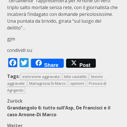
“certamente” rappresenterà per Arnone un vero
triplo salto mortale senza rete, con il giornalista che
incalzerà l’indagato con domande pericolosissime.
Una puntata da brivido, girata “sul luogo del
delitto”…
gjm
condividi su:
Facebook
Twitter
Share
Post
Tags:
estorsione aggravata
lelio castaldo
lesioni
aggravate
Mariagrazia Di Marco
opinioni
Procura di
Agrigento
Beitragsnavigation
Zurück
Grandangolo 6: tutto sull’Asp, De Francisci e il
caso Arnone-Di Marco
Weiter