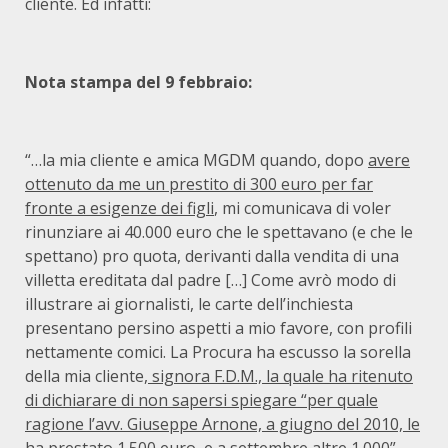
cliente. Ed infatti:
Nota stampa del 9 febbraio:
“…la mia cliente e amica MGDM quando, dopo
avere
ottenuto da me un prestito di 300 euro per far
fronte a esigenze dei figli
, mi comunicava di voler
rinunziare ai 40.000 euro che le spettavano (e che le
spettano) pro quota, derivanti dalla vendita di una
villetta ereditata dal padre […] Come avrò modo di
illustrare ai giornalisti, le carte dell’inchiesta
presentano persino aspetti a mio favore, con profili
nettamente comici. La Procura ha escusso la sorella
della mia cliente
, signora F.D.M., la quale ha ritenuto
di dichiarare di non sapersi spiegare “per quale
ragione l’avv. Giuseppe Arnone, a giugno del 2010, le