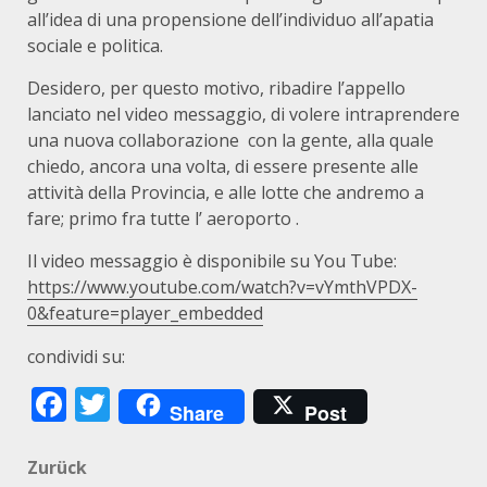
all’idea di una propensione dell’individuo all’apatia
sociale e politica.
Desidero, per questo motivo, ribadire l’appello
lanciato nel video messaggio, di volere intraprendere
una nuova collaborazione con la gente, alla quale
chiedo, ancora una volta, di essere presente alle
attività della Provincia, e alle lotte che andremo a
fare; primo fra tutte l’ aeroporto .
Il video messaggio è disponibile su You Tube:
https://www.youtube.com/watch?v=vYmthVPDX-
0&feature=player_embedded
condividi su:
Facebook
Twitter
Share
Post
Beitragsnavigation
Zurück