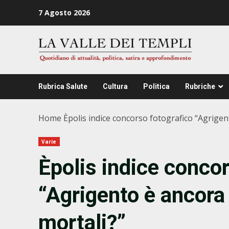
Zum
7 Agosto 2026
Inhalt
springen
Rubrica Salute
Cultura
Politica
Rubriche
Home
Èpolis indice concorso fotografico “Agrigento
Varie
Èpolis indice conco
“Agrigento è ancora l
mortali?”