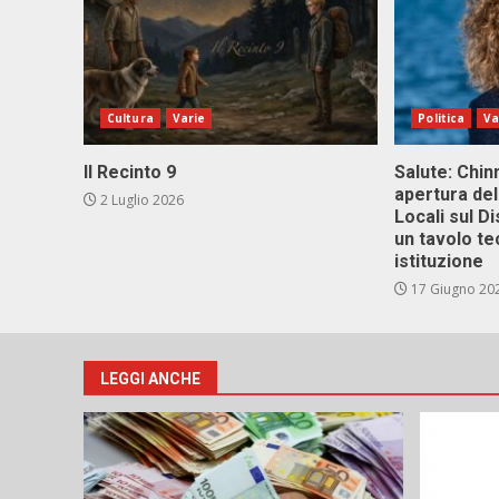
Cultura
Varie
Politica
Va
Il Recinto 9
Salute: Chinn
apertura del
2 Luglio 2026
Locali sul D
un tavolo te
istituzione
17 Giugno 20
LEGGI ANCHE