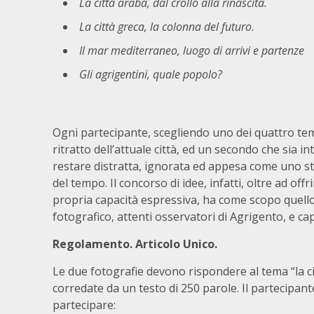
La città araba, dal crollo alla rinascita.
La città greca, la colonna del futuro.
Il mar mediterraneo, luogo di arrivi e partenze
Gli agrigentini, quale popolo?
Ogni partecipante, scegliendo uno dei quattro temi
ritratto dell’attuale città, ed un secondo che sia i
restare distratta, ignorata ed appesa come uno stra
del tempo. Il concorso di idee, infatti, oltre ad off
propria capacità espressiva, ha come scopo quello d
fotografico, attenti osservatori di Agrigento, e capi
Regolamento. Articolo Unico.
Le due fotografie devono rispondere al tema “la c
corredate da un testo di 250 parole. Il partecipan
partecipare: