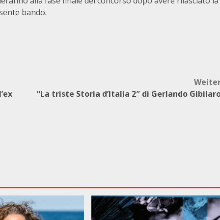
deranno alla fase finale del concorso dopo avere rilasciato la
esente bando.
Weite
l’ex
“La triste Storia d’Italia 2″ di Gerlando Gibilar