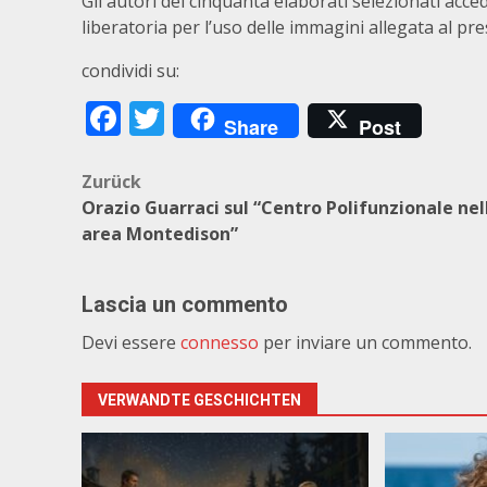
Gli autori dei cinquanta elaborati selezionati acce
liberatoria per l’uso delle immagini allegata al pr
condividi su:
Facebook
Twitter
Share
Post
Beitragsnavigation
Zurück
Orazio Guarraci sul “Centro Polifunzionale nel
area Montedison”
Lascia un commento
Devi essere
connesso
per inviare un commento.
VERWANDTE GESCHICHTEN