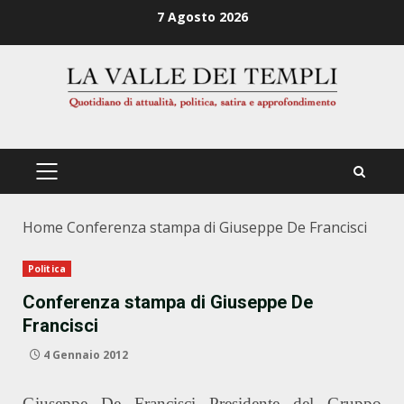
Zum
7 Agosto 2026
Inhalt
springen
PRIMÄRES
MENÜ
Home
Conferenza stampa di Giuseppe De Francisci
Politica
Conferenza stampa di Giuseppe De
Francisci
4 Gennaio 2012
Giuseppe De Francisci Presidente del Gruppo