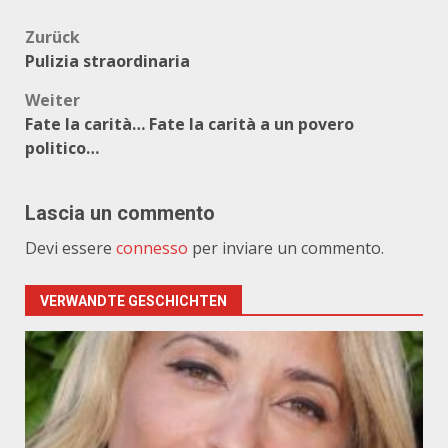
Beitragsnavigation
Zurück
Pulizia straordinaria
Weiter
Fate la carità… Fate la carità a un povero
politico…
Lascia un commento
Devi essere
connesso
per inviare un commento.
VERWANDTE GESCHICHTEN