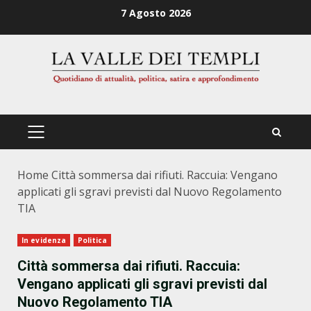
Zum
7 Agosto 2026
Inhalt
springen
PRIMÄRES
MENÜ
Home
Città sommersa dai rifiuti. Raccuia: Vengano
applicati gli sgravi previsti dal Nuovo Regolamento
TIA
In evidenza
Politica
Città sommersa dai rifiuti. Raccuia:
Vengano applicati gli sgravi previsti dal
Nuovo Regolamento TIA