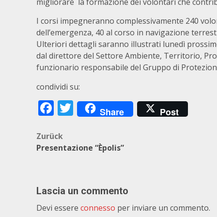
migliorare la formazione dei volontari che contr
I corsi impegneranno complessivamente 240 volontar
dell’emergenza, 40 al corso in navigazione terrest
Ulteriori dettagli saranno illustrati lunedì prossi
dal direttore del Settore Ambiente, Territorio, Pro
funzionario responsabile del Gruppo di Protezione
condividi su:
Facebook
Twitter
Share
Post
Beitragsnavigation
Zurück
Presentazione “Èpolis”
Lascia un commento
Devi essere
connesso
per inviare un commento.