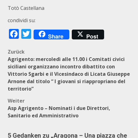
Totò Castellana
condividi su:
Facebook
Twitter
Share
Post
Beitragsnavigation
Zurück
Agrigento: mercoledì alle 11.00 i Comitati civici
siciliani organizzano incontro dibattito con
Vittorio Sgarbi e il Vicesindaco di Licata Giuseppe
Arnone dal titolo “ I giovani si riappropriano del
territorio”
Weiter
Asp Agrigento – Nominati i due Direttori,
Sanitario ed Amministrativo
5 Gedanken zu „
Aragona – Una piazza che