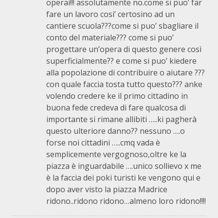
operai!!! assolutamente no.come si puo’ far
fare un lavoro cosi’ certosino ad un
cantiere scuola???come si puo’ sbagliare il
conto del materiale??? come si puo’
progettare un’opera di questo genere così
superficialmente?? e come si puo’ kiedere
alla popolazione di contribuire o aiutare ???
con quale faccia tosta tutto questo??? anke
volendo credere ke il primo cittadino in
buona fede credeva di fare qualcosa di
importante si rimane allibiti …..ki pagherà
questo ulteriore danno?? nessuno ….o
forse noi cittadini …..cmq vada è
semplicemente vergognoso,oltre ke la
piazza è inguardabile ….unico sollievo x me
è la faccia dei poki turisti ke vengono qui e
dopo aver visto la piazza Madrice
ridono..ridono ridono…almeno loro ridono!!!!