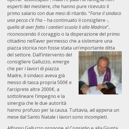
esperti del mestiere, che hanno pure ricevuto il
primo salario con due mesi di ritardo. “
Forse il sindaco
una pecca c’è l’ha –
ha continuato il consigliere
-,
quella di aver fatto i cantieri scuola lì alla Madrice
”,
riconoscendo il coraggio o la disperazione del primo
cittadino nell’aver permesso che a sistemare una
piazza storica non fosse stata un’importante ditta
del settore.
Dall’intervento del
consigliere Galluzzo, emerge
che per i lavori di piazza
Madre, il sindaco aveva già
messo di tasca propria 500€ e
l’arciprete altre 2000€, a
sottolineare l’impegno e la
sinergia che le due autorità
hanno profuso per la causa. Tuttavia, ad appena un
mese dal Santo Natale i lavori sono incompleti.
Alfonso Galluzzo propone al Consiglio e alla Giunta