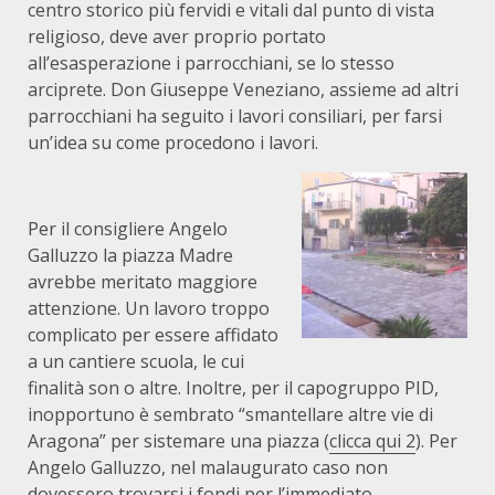
centro storico più fervidi e vitali dal punto di vista
religioso, deve aver proprio portato
all’esasperazione i parrocchiani, se lo stesso
arciprete. Don Giuseppe Veneziano, assieme ad altri
parrocchiani ha seguito i lavori consiliari, per farsi
un’idea su come procedono i lavori.
Per il consigliere Angelo
Galluzzo la piazza Madre
avrebbe meritato maggiore
attenzione. Un lavoro troppo
complicato per essere affidato
a un cantiere scuola, le cui
finalità son o altre. Inoltre, per il capogruppo PID,
inopportuno è sembrato “smantellare altre vie di
Aragona” per sistemare una piazza (
clicca qui 2
). Per
Angelo Galluzzo, nel malaugurato caso non
dovessero trovarsi i fondi per l’immediato