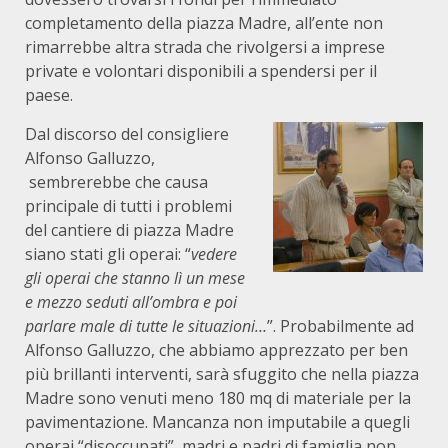
completamento della piazza Madre, all’ente non
rimarrebbe altra strada che rivolgersi a imprese
private e volontari disponibili a spendersi per il
paese.
Dal discorso del consigliere
Alfonso Galluzzo,
sembrerebbe che causa
principale di tutti i problemi
del cantiere di piazza Madre
siano stati gli operai: “
vedere
gli operai che stanno lì un mese
e mezzo seduti all’ombra e poi
parlare male di tutte le situazioni…
”. Probabilmente ad
Alfonso Galluzzo, che abbiamo apprezzato per ben
più brillanti interventi, sarà sfuggito che nella piazza
Madre sono venuti meno 180 mq di materiale per la
pavimentazione. Mancanza non imputabile a quegli
operai “disoccupati”, madri e padri di famiglia non