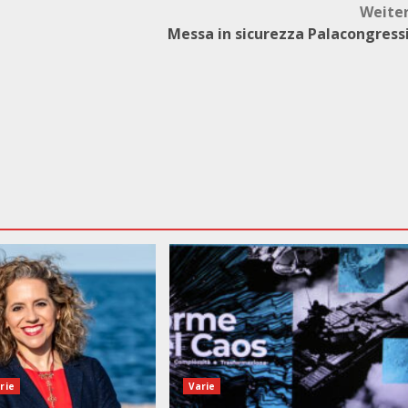
Weite
Messa in sicurezza Palacongress
rie
Varie