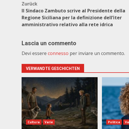
Beitragsnavigation
Zurück
Il Sindaco Zambuto scrive al Presidente della
Regione Siciliana per la definizione dell’iter
amministrativo relativo alla rete idrica
Lascia un commento
Devi essere
connesso
per inviare un commento.
VERWANDTE GESCHICHTEN
Cultura
Varie
Politica
Va