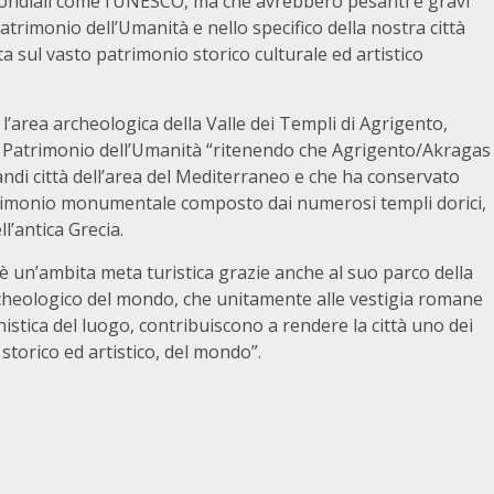
i mondiali come l’UNESCO, ma che avrebbero pesanti e gravi
Patrimonio dell’Umanità e nello specifico della nostra città
a sul vasto patrimonio storico culturale ed artistico
’area archeologica della Valle dei Templi di Agrigento,
ali Patrimonio dell’Umanità “ritenendo che Agrigento/Akragas
ndi città dell’area del Mediterraneo e che ha conservato
patrimonio monumentale composto dai numerosi templi dorici,
ll’antica Grecia.
è un’ambita meta turistica grazie anche al suo parco della
archeologico del mondo, che unitamente alle vestigia romane
nistica del luogo, contribuiscono a rendere la città uno dei
o storico ed artistico, del mondo”.