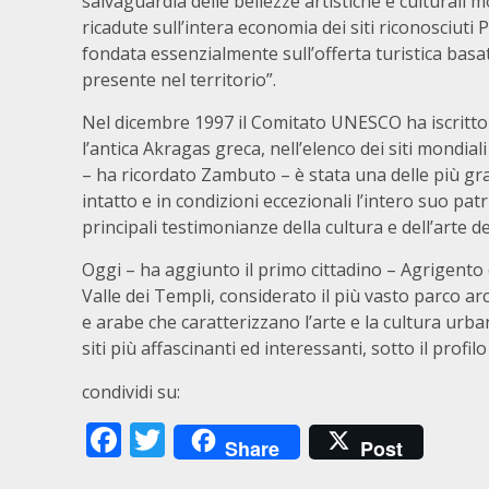
salvaguardia delle bellezze artistiche e cultural
ricadute sull’intera economia dei siti riconosciuti 
fondata essenzialmente sull’offerta turistica basat
presente nel territorio”.
Nel dicembre 1997 il Comitato UNESCO ha iscritto l
l’antica Akragas greca, nell’elenco dei siti mondi
– ha ricordato Zambuto – è stata una delle più gra
intatto e in condizioni eccezionali l’intero suo 
principali testimonianze della cultura e dell’arte de
Oggi – ha aggiunto il primo cittadino – Agrigento 
Valle dei Templi, considerato il più vasto parco 
e arabe che caratterizzano l’arte e la cultura urba
siti più affascinanti ed interessanti, sotto il profil
condividi su:
Facebook
Twitter
Share
Post